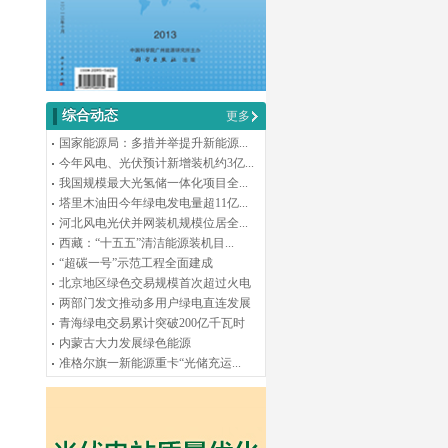
综合动态
更多
国家能源局：多措并举提升新能源...
今年风电、光伏预计新增装机约3亿...
我国规模最大光氢储一体化项目全...
塔里木油田今年绿电发电量超11亿...
河北风电光伏并网装机规模位居全...
西藏：“十五五”清洁能源装机目...
“超碳一号”示范工程全面建成
北京地区绿色交易规模首次超过火电
两部门发文推动多用户绿电直连发展
青海绿电交易累计突破200亿千瓦时
内蒙古大力发展绿色能源
准格尔旗一新能源重卡“光储充运...