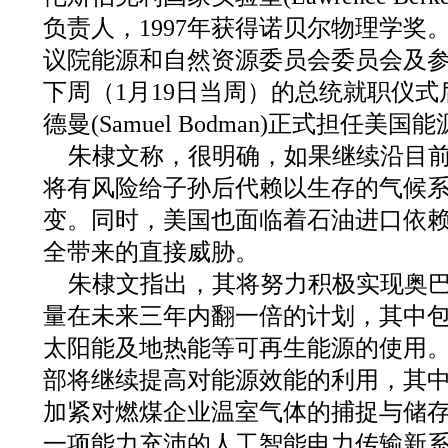
负责人，1997年获得诺贝尔物理学奖
议院能源和自然资源委员会委员会及
下周（1月19日当周）的总统就职仪
德曼(Samuel Bodman)正式担任美国
朱棣文称，很明确，如果继续沿目
将有风险给子孙后代赖以生存的气候
变。同时，美国也面临着石油进口依
全带来的直接威胁。
朱棣文指出，其将努力积极实现奥
量在未来三年内翻一倍的计划，其中
太阳能及地热能等可再生能源的使用
部将继续提高对能源效能的利用，其
加紧对燃煤企业温室气体的捕捉与储
一项能力充沛的人工智能电力传输新