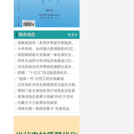
综合动态
更多
国家能源局：多措并举提升新能源...
今年风电、光伏预计新增装机约3亿...
我国规模最大光氢储一体化项目全...
塔里木油田今年绿电发电量超11亿...
河北风电光伏并网装机规模位居全...
西藏：“十五五”清洁能源装机目...
“超碳一号”示范工程全面建成
北京地区绿色交易规模首次超过火电
两部门发文推动多用户绿电直连发展
青海绿电交易累计突破200亿千瓦时
内蒙古大力发展绿色能源
准格尔旗一新能源重卡“光储充运...