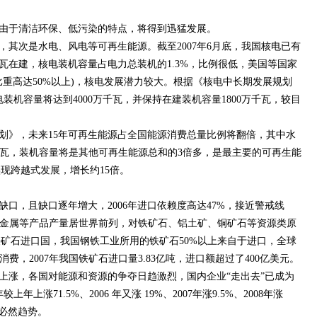
由于清洁环保、低污染的特点，将得到迅猛发展。
，其次是水电、风电等可再生能源。截至2007年6月底，我国核电已有
万千瓦在建，核电装机容量占电力总装机的1.3%，比例很低，美国等国家
比重高达50%以上)，核电发展潜力较大。根据《核电中长期发展规划
，我国核电装机容量将达到4000万千瓦，并保持在建装机容量1800万千瓦，较目
划》，未来15年可再生能源占全国能源消费总量比例将翻倍，其中水
亿千瓦，装机容量将是其他可再生能源总和的3倍多，是最主要的可再生能
现跨越式发展，增长约15倍。
费缺口，且缺口逐年增大，2006年进口依赖度高达47%，接近警戒线
色金属等产品产量居世界前列，对铁矿石、铝土矿、铜矿石等资源类原
矿石进口国，我国钢铁工业所用的铁矿石50%以上来自于进口，全球
费，2007年我国铁矿石进口量3.83亿吨，进口额超过了400亿美元。
上涨，各国对能源和资源的争夺日趋激烈，国内企业“走出去”已成为
年上涨71.5%、2006 年又涨 19%、2007年涨9.5%、2008年涨
是必然趋势。