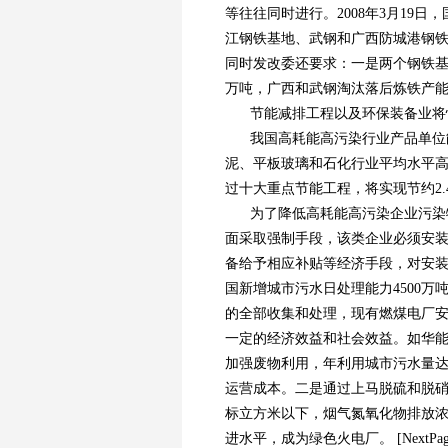
等往往同时进行。2008年3月19
江钢铁基地、武钢和广西防城港钢
同时发改委还要求：一是两个钢铁基
万吨，广西和武钢淘汰落后炼铁产能
节能减排工程以及环保装备业将
我国高耗能高污染行业产品单位
泥、平板玻璃和石化行业平均水平高
过十大重点节能工程，将实现节约2
为了降低高耗能高污染企业污染
面采取强制手段，该类企业必须安
备给予相应补贴等经济手段，对安装
国新增城市污水日处理能力4500万
的全部收集和处理，现有燃煤电厂安
一定的经济效益和社会效益。如华
加强废物利用，年利用城市污水量达
运营成本。二是通过上马脱硫和脱硝工
标立方米以下，烟气氮氧化物排放浓度
进水平，成为绿色火电厂。 [NextPag