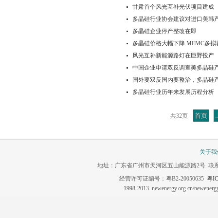
甘肃首个风光互补光伏项目建成
多晶硅行业协会建议对进口美韩
多晶硅企业停产整改在即
多晶硅价格大幅下降 MEMC多拟
风光互补新能源路灯在巨野投产
中国企业申请双反调查美多晶硅
国外要双反国内要整治，多晶硅
多晶硅行业历年来发展历程分析
首页
共32页
关于我
地址：广东省广州市天河区五山能源路2号 联系电话：020-3
经营许可证编号：粤B2-20050635
粤IC
1998-2013 newenergy.org.cn/newene