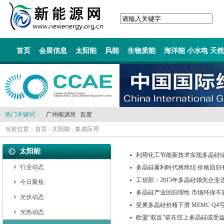
首页
会展信息
太阳能
风能
生物质能
海洋能 小水电 天
热门关键词：
广州能源所
百度
当前位置：
首页
-
太阳能
-
集成应用
太阳能
利用化工节能新技术实现多晶硅
行业动态
多晶硅暴利时代将终结 价格回归
工信部：2015年多晶硅领先企业
今日聚焦
多晶硅产业回归理性 市场环保不
光伏动态
受累多晶硅价格下滑 MEMC Q4亏
光热动态
欧盟“双反”箭在弦上多晶硅或受