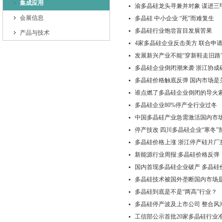
集成应用
渝多晶硅龙头寻兼并对象 谋进三
会展信息
多晶硅 中小企业 “死”而难复生
多晶硅行业饱尝盲目发展苦果
产品与技术
4家多晶硅企业反击美方 联合申
发展新兴产业不能“穿新鞋走旧路
多晶硅企业倒闭潮来袭 浙江协成
多晶硅价格触底反弹 国内市场是
谁点燃了多晶硅企业倒闭的导火
多晶硅企业80%停产全行业过冬
中国多晶硅产业急需激活国内市
停产技改 四川多晶硅企业“寒冬”
多晶硅价格上涨 浙江停产硅片厂
新能源行业周报:多晶硅价格反弹
国内首现多晶硅企业破产 多晶硅
多晶硅技术被国外垄断国内市场
多晶硅到底是不是“两高”行业？
多晶硅停产波及上市公司 整合风
工信部公示首批20家多晶硅行业