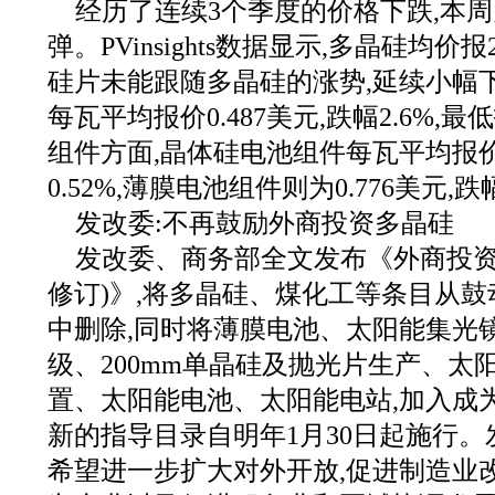
经历了连续3个季度的价格下跌,本
弹。PVinsights数据显示,多晶硅均价报29
硅片未能跟随多晶硅的涨势,延续小幅
每瓦平均报价0.487美元,跌幅2.6%,最
组件方面,晶体硅电池组件每瓦平均报价为
0.52%,薄膜电池组件则为0.776美元,跌
发改委:不再鼓励外商投资多晶硅
发改委、商务部全文发布《外商投资产
修订)》,将多晶硅、煤化工等条目从
中删除,同时将薄膜电池、太阳能集光
级、200mm单晶硅及抛光片生产、太
置、太阳能电池、太阳能电站,加入成
新的指导目录自明年1月30日起施行。
希望进一步扩大对外开放,促进制造业