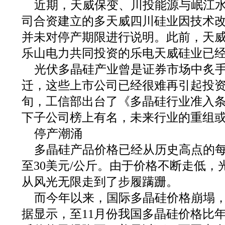
近期，天威保变、川投能源与岷江水
司合资建立的多天威四川硅业因技术改
并未对停产期限进行说明。此前，天
乐山电力共同投资的乐电天威硅业已
光伏多晶硅产业曾是证券市场中炙
迁，这些上市公司已经很难再引起投
旬，工信部出台了《多晶硅行业准入
下子公司榜上有名，未来行业的重组
停产潮涌
多晶硅产品价格已经从历史高点的每
至30美元/公斤。由于价格不断走低
从风光无限走到了步履蹒跚。
而今年以来，国际多晶硅价格崩塌
据显示，至11月份我国多晶硅价格比年