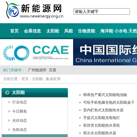
首页
会展信息
太阳能
风能
生物质能
海洋能 小水电 天
热门关键词：
广州能源所
百度
当前位置：
首页
-
太阳能
-
集成应用
太阳能
韩将投产窗式太阳能电池板
行业动态
可给手机电脑充电的太阳能桌子
室内贮热式太阳能热水器
今日聚焦
手提式太阳能充电电灯
光伏动态
双排管太阳能热水系统
光热动态
双出水太阳能热水器