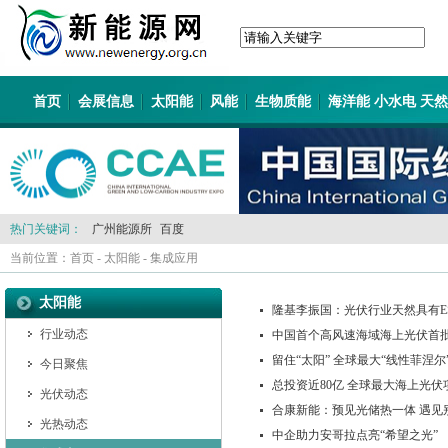
首页
会展信息
太阳能
风能
生物质能
海洋能 小水电 天
热门关键词：
广州能源所
百度
当前位置：
首页
-
太阳能
-
集成应用
太阳能
隆基李振国：光伏行业天然具有E
行业动态
中国首个高风速海域海上光伏首
留住“太阳” 全球最大“线性菲涅
今日聚焦
总投资近80亿 全球最大海上光
光伏动态
合康新能：预见光储热一体 遇见
光热动态
中企助力安哥拉点亮“希望之光”