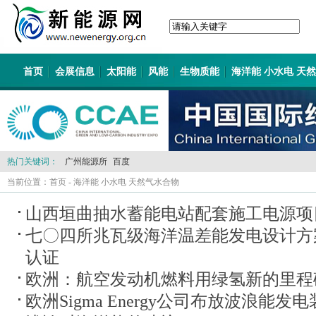
首页
会展信息
太阳能
风能
生物质能
海洋能 小水电 天
热门关键词：
广州能源所
百度
当前位置：
首页
-
海洋能 小水电 天然气水合物
山西垣曲抽水蓄能电站配套施工电源项
七〇四所兆瓦级海洋温差能发电设计方案
认证
欧洲：航空发动机燃料用绿氢新的里程
欧洲Sigma Energy公司布放波浪能发