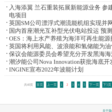
入海添翼 兰石重装拓展新能源业务 参
电项目
英国SM公司漂浮式潮流能机组实现并
国内首座潮光互补型光伏电站投运 预测
OES：海上水产养殖为海洋可再生能源
英国将利用风能、波浪能和氢储能为油
保议会能源委员会希望充分开发黑海海
潮汐能公司Nova Innovation获批海底
INGINE宣布2022年波能计划
首页
上一页
1
3
4
5
下一页
下5页
共40页
2
关于我