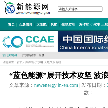
首页
会展信息
太阳能
风能
生物质能
海洋能 小水电 天
热门关键词：
广州能源所
百度
当前位置：
首页
-
海洋能 小水电 天然气水合物
“蓝色能源”展开技术攻坚 波
文章来源：
newenergy.in-en.com
| 发布日期：
数：