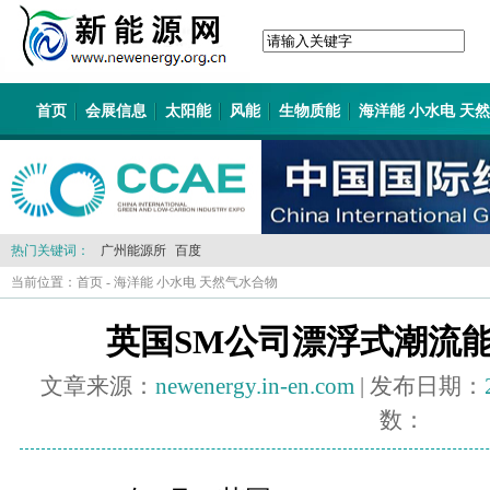
首页
会展信息
太阳能
风能
生物质能
海洋能 小水电 天
热门关键词：
广州能源所
百度
当前位置：
首页
-
海洋能 小水电 天然气水合物
英国SM公司漂浮式潮流
文章来源：
newenergy.in-en.com
| 发布日期：
数：