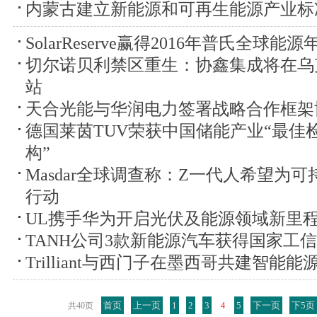
内蒙古建立新能源和可再生能源产业标
SolarReserve赢得2016年普氏全球
切尔诺贝利禁区重生：协鑫集成将在乌
站
天合光能与华润电力签署战略合作框架
德国莱茵TUV荣获中国储能产业“最佳
构”
Masdar全球调查称：Z一代人希望为
行动
UL携手华为开启光伏及能源领域新里
TANH公司3款新能源汽车获得国家工
Trilliant与西门子在墨西哥共建智能能
首页
上一页
1
2
3
5
下一页
下5页
共40页
4