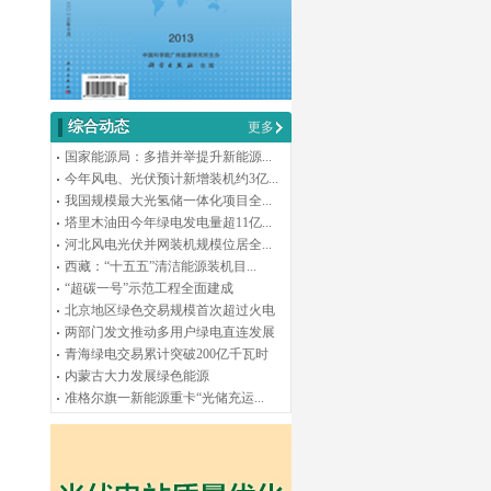
综合动态
更多
国家能源局：多措并举提升新能源...
今年风电、光伏预计新增装机约3亿...
我国规模最大光氢储一体化项目全...
塔里木油田今年绿电发电量超11亿...
河北风电光伏并网装机规模位居全...
西藏：“十五五”清洁能源装机目...
“超碳一号”示范工程全面建成
北京地区绿色交易规模首次超过火电
两部门发文推动多用户绿电直连发展
青海绿电交易累计突破200亿千瓦时
内蒙古大力发展绿色能源
准格尔旗一新能源重卡“光储充运...