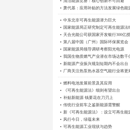
清洁能源竞赛：核心创新不可回避
萧代基：应用补贴的方法发展绿色能
中东北非可再生能源潜力巨大
国家能源局正研究制定可再生能源法
天合光能公司获国家开发银行300亿
第八届中国（广州）国际环保展览会
国家能源局领导调研考察阳光电源
我国生物质燃气产业潜在市场达数千
新能源产业振兴规划短期内不会出台
厂商关注热泵热水器空气能行业将更
燃料电池发展前景及其应用
《可再生能源法》细则有望出台
补贴新能源 钱要花在刀刃上
传统行业前车之鉴新能源需警醒
新《可再生能源法》：设立可再生能
风行今日，绿蕴未来
可再生能源工业现状与趋势