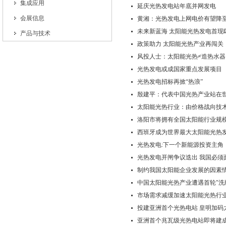
集成应用
延庆光热发电站年底并网发电
会展信息
黄湘：光热发电上网电价有望降至
未来新蓝海 太阳能光热发电首现
产品与技术
政策助力 太阳能光热产业再闯关
风投人士：太阳能光热≠造热水器
光热发电或成国家重点发展项目
光热发电招标再掀“热浪”
殷建平：代表中国光热产业站在
太阳能光热行业：由价格战向技
洛阳市将拥有全国太阳能行业规
西班牙成为世界最大太阳能光热
光热发电:下一个新能源投资主角
光热发电开闸争议迭出 我国必须
制约我国太阳能企业发展的因素
中国太阳能光热产业遭遇首轮"洗
市场需求减缓加速太阳能光热行
投建亚洲首个光热电站 皇明加码
亚洲首个兆瓦级光热电站即将建