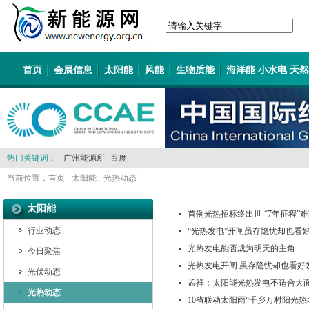
首页
会展信息
太阳能
风能
生物质能
海洋能 小水电 天
热门关键词：
广州能源所
百度
当前位置：
首页
-
太阳能
-
光热动态
太阳能
首例光热招标终出世 “7年征程”
行业动态
“光热发电”开闸虽存隐忧却也看
光热发电能否成为明天的主角
今日聚焦
光热发电开闸 虽存隐忧却也看好
光伏动态
孟祥：太阳能光热发电不适合大
光热动态
10省联动太阳雨“千乡万村阳光热