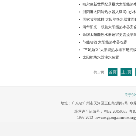
晴尔创新世界纪录最大太阳能热
浙阳港太阳能热水器入驻嵩山少
国家节能减排 太阳能热水器业面
清华阳光：领航太阳能热水器安
杂牌太阳能热水器危害更需提早
节能省钱 太阳能热水器吃香
“三足鼎立”太阳能热水器市场混
太阳能热水器注水装置
首页
上5页
共17页
关于我
地址：广东省广州市天河区五山能源路2号 联系电话：020-3
经营许可证编号：粤B2-20050635
粤IC
1998-2013 newenergy.org.cn/newene