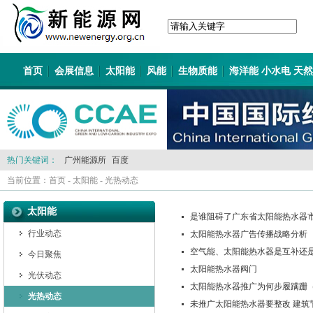
首页
会展信息
太阳能
风能
生物质能
海洋能 小水电 天
热门关键词：
广州能源所
百度
当前位置：
首页
-
太阳能
-
光热动态
太阳能
是谁阻碍了广东省太阳能热水器
行业动态
太阳能热水器广告传播战略分析
空气能、太阳能热水器是互补还
今日聚焦
太阳能热水器阀门
光伏动态
太阳能热水器推广为何步履蹒跚
光热动态
未推广太阳能热水器要整改 建筑