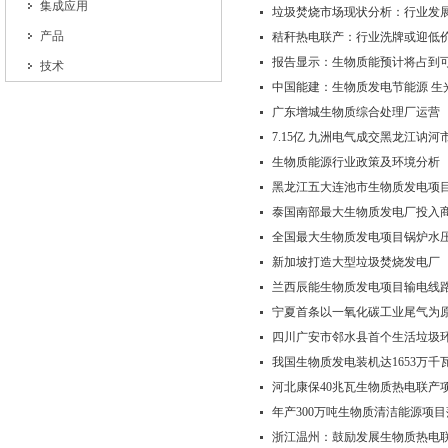
集成应用
垃圾焚烧市场现状分析：行业发
产品
秸秆热电联产：行业洗牌或迎低
报告显示：生物质能预计将占到可
技术
中国能建：生物质发电节能源 生
广东增城生物质综合处理厂运营
7.15亿 九洲电气成交黑龙江讷
生物质能源行业政策及环境分析
黑龙江五大连池市生物质发电项
泰国南部最大生物质发电厂投入
全国最大生物质发电项目锅炉水
新加坡打造大型垃圾焚烧发电厂
兰西辰能生物质发电项目输电线
宁夏首条以一氧化碳工业尾气为
四川广安市邻水县首个生活垃圾
我国生物质发电装机达1653万千
河北康保40兆瓦生物质热电联产
年产300万吨生物质清洁能源项
浙江温州：鼓励发展生物质热电