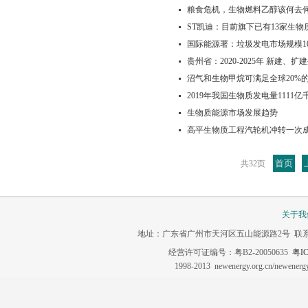
粮食危机，生物燃料乙醇该何去
ST凯迪：目前旗下已有13家生
国际能源署：垃圾发电市场规模10
贵州省：2020-2025年 新建、
沼气和生物甲烷可满足全球20%
2019年我国生物质发电量1111
生物质能源市场发展趋势
高平生物质工程汽轮机冲转一次
首页
共32页
关于我
地址：广东省广州市天河区五山能源路2号 联系电话：020-3
经营许可证编号：粤B2-20050635
粤IC
1998-2013 newenergy.org.cn/newene