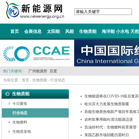
首页
会展信息
太阳能
风能
生物质能
海洋能 小水电 天
热门关键词：
广州能源所
百度
当前位置：
首页
-
生物质能
-
行业动态
生物质能
生物能源将在COVID-19疫后
今日聚焦
哈尔滨大力发展生物质取暖
辰能生物质热电联产项目年底竣
行业动态
农村炊事用能向清洁能源迈进
生物燃料
负油价时代：生物燃料前景展望
生物质发电
美国乙醇市场回暖仍需时日