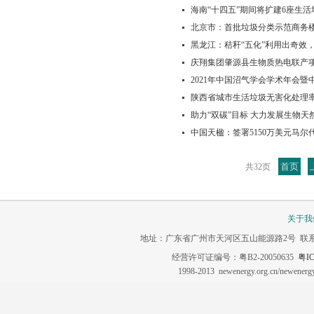
海南“十四五”期间将扩建6座生
北京市：首批垃圾分类示范商务
黑龙江：秸秆“五化”利用出奇效
庆翔集团肇源县生物质热电联产项
2021年中国沼气学会学术年会
陕西省城市生活垃圾无害化处理率达
助力“双碳”目标 大力发展生物天
中国天楹：签署5150万美元马
首页
共32页
关于我
地址：广东省广州市天河区五山能源路2号 联系电话：020-3
经营许可证编号：粤B2-20050635
粤IC
1998-2013 newenergy.org.cn/newene