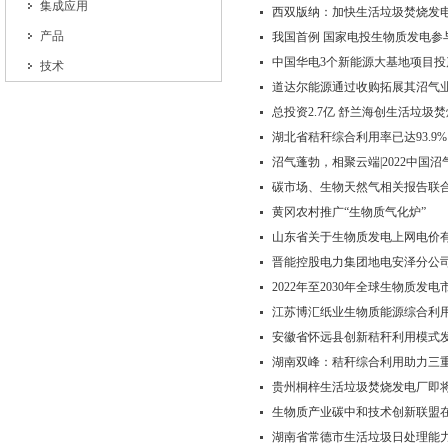
集成应用
西双版纳：加快生活垃圾焚烧发电
产品
我国首例 国家电投生物质发电参
中国华电3个新能源大基地项目投
技术
道达尔能源通过收购拓展其沼气
总投资2.7亿 舒兰海创生活垃圾
湖北省秸秆综合利用率已达93.9%
沼气蓬勃，相聚云端|2022中
碳市场、生物天然气相关报告联
黄冈农村推广“生物质气化炉”
山东省关于生物质发电上网电价
晋能控股电力集团地电安泽分公司
2022年至2030年全球生物质发电
江苏博汇纸业生物质能源综合利
安徽省怀远县创新秸秆利用模式
湖南双峰：秸秆综合利用助力三
贵州桐梓生活垃圾焚烧发电厂即
生物质产业碳中和技术创新联盟
湖南省常德市生活垃圾日处理能力达