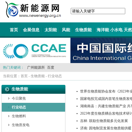
首页
会展信息
太阳能
风能
生物质能
海洋能 小水电 天
热门关键词：
广州能源所
百度
当前位置：
首页
-
生物质能
-
行业动态
生物质能
世界生物质能协会发布《2023
今日聚焦
国家电投完成国内首笔生物质发
湖南南县：共建生物质能产业 共
行业动态
2023年度生物质耦合发电技术研
生物燃料
吉林: 鼓励生物质能多元化发展
生物质发电
济南: 因地制宜发展生物质能供暖