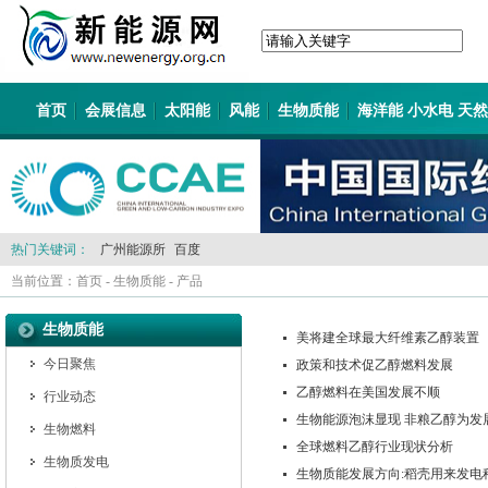
首页
会展信息
太阳能
风能
生物质能
海洋能 小水电 天
热门关键词：
广州能源所
百度
当前位置：
首页
-
生物质能
-
产品
生物质能
美将建全球最大纤维素乙醇装置
今日聚焦
政策和技术促乙醇燃料发展
乙醇燃料在美国发展不顺
行业动态
生物能源泡沫显现 非粮乙醇为发
生物燃料
全球燃料乙醇行业现状分析
生物质发电
生物质能发展方向:稻壳用来发电