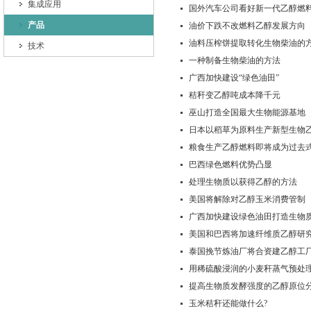
集成应用
国外汽车公司看好新一代乙醇燃
产品
油价下跌不改燃料乙醇发展方向
油料压榨饼提取转化生物柴油的
技术
一种制备生物柴油的方法
广西加快建设“绿色油田”
秸秆变乙醇吨成本降千元
巫山打造全国最大生物能源基地
日本以稻草为原料生产新型生物
粮食生产乙醇燃料即将成为过去
巴西绿色燃料优势凸显
处理生物质以获得乙醇的方法
美国将解除对乙醇玉米消费管制
广西加快建设绿色油田打造生物
美国和巴西将加速纤维质乙醇研
泰国挽节炼油厂将合资建乙醇工
用稀硫酸浸润的小麦秆蒸气预处
提高生物质发酵强度的乙醇原位
玉米秸秆还能做什么?