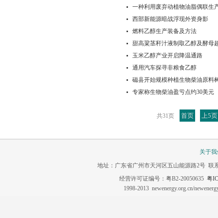
一种利用废弃动植物油脂偶联生
西部新能源暗战浮现外资身影
燃料乙醇生产装备及方法
甜高粱茎秆汁液制取乙醇及酵母
玉米乙醇产业开启降温通路
通用汽车探寻非粮食乙醇
磁县开始规模种植生物柴油原料树
专家称生物柴油盈亏点约30美元
首页
上5页
共31页
关于我
地址：广东省广州市天河区五山能源路2号 联系电话：020-3
经营许可证编号：粤B2-20050635
粤IC
1998-2013 newenergy.org.cn/newene