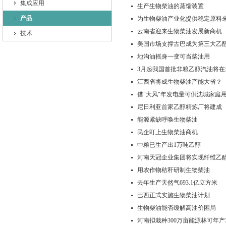
集成应用
生产生物柴油的蒸馏装置
产品
为生物柴油产业化提供稳定原料
云南省迎来生物柴油发展新商机
技术
美国市场支撑古巴成为第三大乙
地沟油摇身一变可当柴油用
3月起我国首批非粮乙醇汽油将在
江西省将成生物柴油产能大省？
借"大风"年发电量可供沈城家庭用
尼日利亚首家乙醇精炼厂将建成
能源紧缺呼唤生物柴油
民企盯上生物柴油商机
中粮已生产出1万吨乙醇
河南天冠企业集团将实现纤维乙
用农作物秸秆研制生物柴油
去年生产天然气693.1亿立方米
巴西正式实施生物柴油计划
生物柴油能否缓解高油价困局
河南拟栽种300万亩能源林可年产