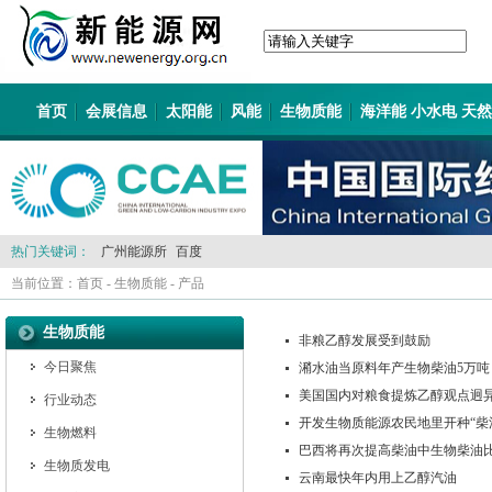
首页
会展信息
太阳能
风能
生物质能
海洋能 小水电 天
热门关键词：
广州能源所
百度
当前位置：
首页
-
生物质能
-
产品
生物质能
非粮乙醇发展受到鼓励
今日聚焦
潲水油当原料年产生物柴油5万吨
美国国内对粮食提炼乙醇观点迥
行业动态
开发生物质能源农民地里开种“柴
生物燃料
巴西将再次提高柴油中生物柴油
生物质发电
云南最快年内用上乙醇汽油