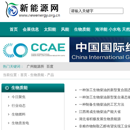
首页
会展信息
太阳能
风能
生物质能
海洋能 小水电 天
热门关键词：
广州能源所
百度
当前位置：
首页
-
生物质能
-
产品
生物质能
一种加工生物柴油的新型复合固
今日聚焦
一种加工生物柴油新型复合液态
一种制备生物柴油的工艺方法
行业动态
江西将成生物柴油产能大省
生物燃料
湖北省积极发展生物质能源
生物质发电
非粮作物制取乙醇有望实现工业