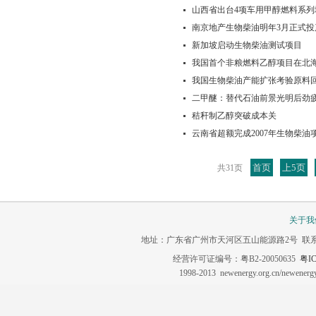
山西省出台4项车用甲醇燃料系列
南京地产生物柴油明年3月正式投
新加坡启动生物柴油测试项目
我国首个非粮燃料乙醇项目在北
我国生物柴油产能扩张考验原料
二甲醚：替代石油前景光明后劲
秸秆制乙醇突破成本关
云南省超额完成2007年生物柴油
首页
上5页
共31页
关于我
地址：广东省广州市天河区五山能源路2号 联系电话：020-3
经营许可证编号：粤B2-20050635
粤IC
1998-2013 newenergy.org.cn/newene