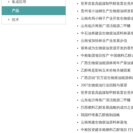
集成应用
世界首套高硫煤制甲醇装置在兖
产品
贵州省小油桐生产生物柴油研发
云南布局小桐子产业开发生物柴
技术
山东临沂将推广清洁能源二甲醚
中石油将建设生物柴油原料林基
云南省加快林业产业发展步伐
谁将成为生物柴油资源开发的香
中粮集团项目投产 中国燃料乙醇走
广西生物柴油能源林将年产柴油逾
乙醇将是影响玉米价格关键因素
广西启动“百万亩生物柴油能源林
2007生物柴油行业回顾与展望
世界首套高硫煤制甲醇装置在兖
山东临沂将推广清洁能源二甲醚
巴西燃料乙醇发展战略的成功之
我国纤维素乙醇炼制战略
云南将建生物柴油原料林基地
中粮投资建非粮燃料乙醇项目 打