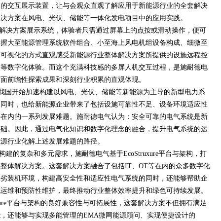
足的交互展示装置，让与会观众直观了解应用于新能源行业的全套解决
解决方案在风电、光伏、储能等一体化发电项目中的应用实践。
解决方案展示系统，体验者只需通过屏幕上的点按或滑动操作，便可
掌握大至能源管理系统软件组合、小至海上风电机组设备构成、细微至
过可视化的方式直观感受新能源行业整体解决方案所提供的设施远程控
护等数字化体验。而这个充满科技感的多屏人机交互过程，是施耐德电
方面前瞻性探索成果和深刻行业积累的直观体现。
来，我国开始加速构建以风电、光伏、储能等新能源为主导的新型电力系
的同时，也给新能源企业带来了包括设施可靠性不足、设备环境适应性
等在内的一系列发展难题。施耐德电气认为：安全可靠的电气系统是新
基础。因此，通过电气化知识和数字化理念的融合，提升电气系统的运
能源行业化解上述发展难题的路径。
的复杂和多元需求，施耐德电气基于EcoStruxure平台与架构，打
整体解决方案。这套解决方案融合了包括IT、OT等在内的众多数字化
恶劣装机环境，构建高安全性和适应性电气系统的同时，还能够帮助企
化运维和预防性维护，最终推动行业整体效率提升和绿色可持续发展。
uxure平台与架构的良好兼容性与可拓展性，这套解决方案不但拥有满足
，还能够与实现多能管理的EMA微网能源顾问、实现便捷设计的