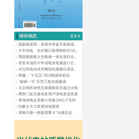
综合动态
更多
国家能源局：多措并举提升新能源...
今年风电、光伏预计新增装机约3亿...
我国规模最大光氢储一体化项目全...
塔里木油田今年绿电发电量超11亿...
河北风电光伏并网装机规模位居全...
西藏：“十五五”清洁能源装机目...
“超碳一号”示范工程全面建成
北京地区绿色交易规模首次超过火电
两部门发文推动多用户绿电直连发展
青海绿电交易累计突破200亿千瓦时
内蒙古大力发展绿色能源
准格尔旗一新能源重卡“光储充运...