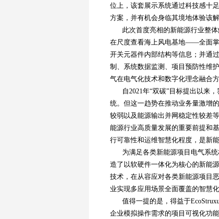
位上，该套展示系统通过科技感十
方案，并有机会身临其境地体验该
此次首度亮相的新能源行业整体
在尺度查看海上风电基地——全面
开关元器件内部结构等信息；并通
制、系统数据监测、项目预防性维
气在电气化技术和数字化理念融合
自2021年“双碳”目标提出以
统。但这一趋势在推动业务量激增
较弱以及能源输出并网稳定性较差
能源行业高质量发展的重要前提和
行可靠性和运维智慧化程度，是新
为满足各类新能源项目电气系统构建
造了以软硬件一体化为核心的新能源
技术，在从容应对各类新能源项目
业实现多应用场景全面覆盖的智慧
值得一提的是，得益于EcoStr
企业模拟操作需求的项目可视化功能