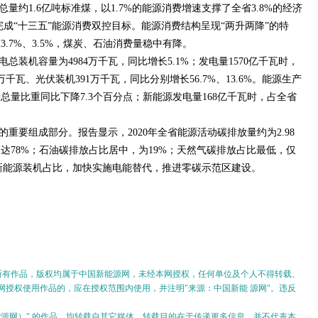
总量约1.6亿吨标准煤，以1.7%的能源消费增速支撑了全省3.8%的经济
完成“十三五”能源消费双控目标。能源消费结构呈现“两升两降”的特
.7%、3.5%，煤炭、石油消费量稳中有降。
电总装机容量为4984万千瓦，同比增长5.1%；发电量1570亿千瓦时，
万千瓦、光伏装机391万千瓦，同比分别增长56.7%、13.6%。能源生产
量比重同比下降7.3个百分点；新能源发电量168亿千瓦时，占全省
重要组成部分。报告显示，2020年全省能源活动碳排放量约为2.98
达78%；石油碳排放占比居中，为19%；天然气碳排放占比最低，仅
升新能源装机占比，加快实施电能替代，推进零碳示范区建设。
的所有作品，版权均属于中国新能源网，未经本网授权，任何单位及个人不得转载、
授权使用作品的，应在授权范围内使用，并注明"来源：中国新能 源网"。违反
。
新能源网）" 的作品，均转载自其它媒体，转载目的在于传递更多信息，并不代表本