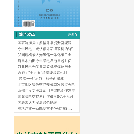
综合动态
更多
国家能源局：多措并举提升新能源...
今年风电、光伏预计新增装机约3亿...
我国规模最大光氢储一体化项目全...
塔里木油田今年绿电发电量超11亿...
河北风电光伏并网装机规模位居全...
西藏：“十五五”清洁能源装机目...
“超碳一号”示范工程全面建成
北京地区绿色交易规模首次超过火电
两部门发文推动多用户绿电直连发展
青海绿电交易累计突破200亿千瓦时
内蒙古大力发展绿色能源
准格尔旗一新能源重卡“光储充运...