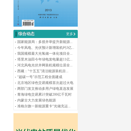
综合动态
更多
国家能源局：多措并举提升新能源...
今年风电、光伏预计新增装机约3亿...
我国规模最大光氢储一体化项目全...
塔里木油田今年绿电发电量超11亿...
河北风电光伏并网装机规模位居全...
西藏：“十五五”清洁能源装机目...
“超碳一号”示范工程全面建成
北京地区绿色交易规模首次超过火电
两部门发文推动多用户绿电直连发展
青海绿电交易累计突破200亿千瓦时
内蒙古大力发展绿色能源
准格尔旗一新能源重卡“光储充运...