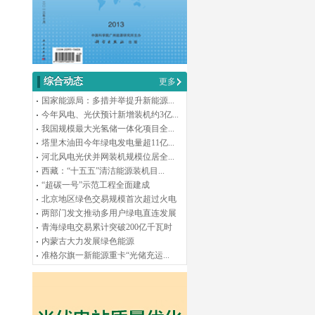
综合动态
更多
国家能源局：多措并举提升新能源...
今年风电、光伏预计新增装机约3亿...
我国规模最大光氢储一体化项目全...
塔里木油田今年绿电发电量超11亿...
河北风电光伏并网装机规模位居全...
西藏：“十五五”清洁能源装机目...
“超碳一号”示范工程全面建成
北京地区绿色交易规模首次超过火电
两部门发文推动多用户绿电直连发展
青海绿电交易累计突破200亿千瓦时
内蒙古大力发展绿色能源
准格尔旗一新能源重卡“光储充运...