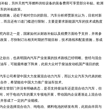
优惠补贴，另外天然气等燃料供给设备的装备费用可享受部分补贴。欧洲
汽车的补贴政策。
励措施，还处于相对空白的阶段。汽车分析师贾新光认为，目前对新
，而且还有15道门槛进行限制，主要是要求新能源汽车的技术成熟度
。
究内容之一是，国家如何从财政补贴以及税费方面给予支持，并将参
展政策，尽快制订出相关时期的节能目标，技术路线和配套措施，形成
。
之欲出，也表明国内汽车产业发展的技术路线已经明晰。曾经与混合
柴油车，可能最终败下阵来，此前大众对于柴油发动机国产项目的犹
汽车公司希望中国大力发展混合动力汽车，而以大众汽车为代表的欧
构合作，希望能在中国大力推广柴油车技术。
府主管部门并没有明确表态，是否支持柴油车还是混合动力汽车，但
”期间，对于电动汽车的重大专项地开展，带动国内企业逐渐走上混合动
，并形成了一定的产业规模。
内企业选择混合动力、纯电动、燃料电池的研发布局，此前由丰田与