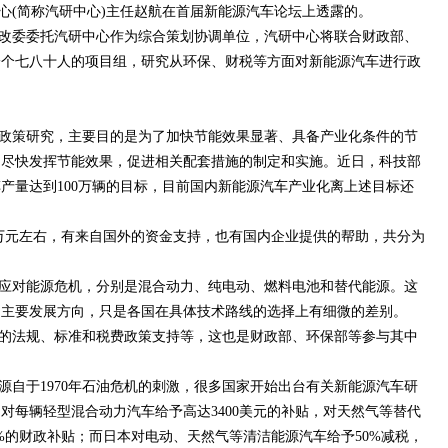
心(简称汽研中心)主任赵航在首届新能源汽车论坛上透露的。
改委委托汽研中心作为综合策划协调单位，汽研中心将联合财政部、
一个七八十人的项目组，研究从环保、财税等方面对新能源汽车进行政
政策研究，主要目的是为了加快节能效果显著、具备产业化条件的节
，尽快发挥节能效果，促进相关配套措施的制定和实施。近日，科技部
车产量达到100万辆的目标，目前国内新能源汽车产业化离上述目标还
0万元左右，有来自国外的资金支持，也有国内企业提供的帮助，共分为
应对能源危机，分别是混合动力、纯电动、燃料电池和替代能源。这
的主要发展方向，只是各国在具体技术路线的选择上有细微的差别。
的法规、标准和税费政策支持等，这也是财政部、环保部等参与其中
源自于1970年石油危机的刺激，很多国家开始出台有关新能源汽车研
对每辆轻型混合动力汽车给予高达3400美元的补贴，对天然气等替代
0%的财政补贴；而日本对电动、天然气等清洁能源汽车给予50%减税，