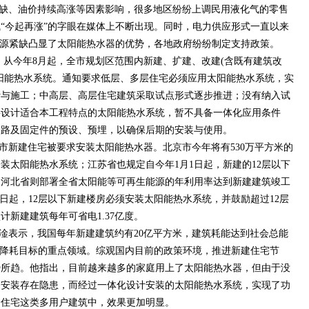
缺、油价持续高涨等因素影响，很多地区纷纷上调民用液化气的零售
“今起再涨”的字眼在媒体上不断出现。同时，电力供应形式一直以来
能源紧缺凸显了太阳能热水器的优势，各地政府纷纷制定支持政策。
，从今年8月起，全市规划区范围内新建、扩建、改建(含既有建筑改
阳能热水系统。通知要求低层、多层住宅必须应用太阳能热水系统，实
计与施工；中高层、高层住宅建筑采取试点形式逐步推进；没有纳入试
要设计适合本工程特点的太阳能热水系统，暂不具备一体化应用条件
管路及固定件的预设、预埋，以确保后期的安装与使用。
市新建住宅被要求安装太阳能热水器。北京市今年将有530万平方米的
装太阳能热水系统；江苏省也规定自今年1月1日起，新建的12层以下
；河北省则部署全省太阳能等可再生能源的年利用率达到新建建筑竣工
1日起，12层以下新建楼房必须安装太阳能热水系统，并鼓励超过12层
新建建筑每年可省电1.37亿度。
淦表示，我国每年新建建筑约有20亿平方米，建筑耗能达到社会总能
能降耗目标的重点领域。综观国内目前的政策环境，推进新建住宅节
势所趋。他指出，目前越来越多的家庭用上了太阳能热水器，但由于没
备安装存在隐患，而经过一体化设计安装的太阳能热水系统，实现了功
合住宅这类多用户建筑中，效果更加明显。