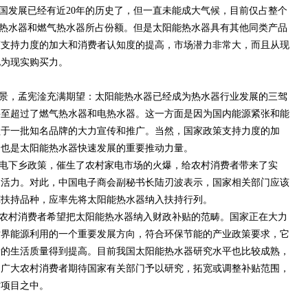
国发展已经有近20年的历史了，但一直未能成大气候，目前仅占整个
于电热水器和燃气热水器所占份额。但是太阳能热水器具有其他同类产品
策支持力度的加大和消费者认知度的提高，市场潜力非常大，而且从现
化为现实购买力。
景，孟宪淦充满期望：太阳能热水器已经成为热水器行业发展的三驾
甚至超过了燃气热水器和电热水器。这一方面是因为国内能源紧张和能
益于一批知名品牌的大力宣传和推广。当然，国家政策支持力度的加
，也是太阳能热水器快速发展的重要推动力量。
电下乡政策，催生了农村家电市场的火爆，给农村消费者带来了实
了活力。对此，中国电子商会副秘书长陆刃波表示，国家相关部门应该
宽扶持品种，应率先将太阳能热水器纳入扶持行列。
农村消费者希望把太阳能热水器纳入财政补贴的范畴。国家正在大力
世界能源利用的一个重要发展方向，符合环保节能的产业政策要求，它
者的生活质量得到提高。目前我国太阳能热水器研究水平也比较成熟，
，广大农村消费者期待国家有关部门予以研究，拓宽或调整补贴范围，
贴项目之中。