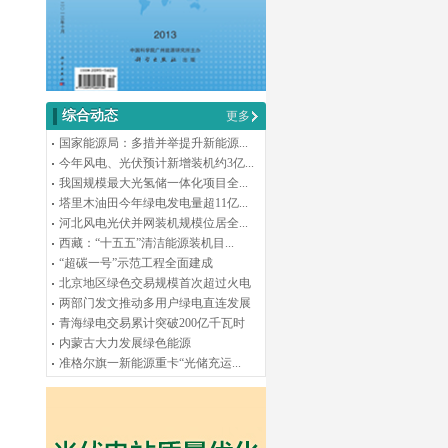
综合动态
更多
国家能源局：多措并举提升新能源...
今年风电、光伏预计新增装机约3亿...
我国规模最大光氢储一体化项目全...
塔里木油田今年绿电发电量超11亿...
河北风电光伏并网装机规模位居全...
西藏：“十五五”清洁能源装机目...
“超碳一号”示范工程全面建成
北京地区绿色交易规模首次超过火电
两部门发文推动多用户绿电直连发展
青海绿电交易累计突破200亿千瓦时
内蒙古大力发展绿色能源
准格尔旗一新能源重卡“光储充运...