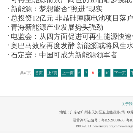
新能源：梦想能否“照进”现实
总投资12亿元 非晶硅薄膜电池项目落
青海新能源产业发展势头强劲
电监会：从四方面促进可再生能源快速
奥巴马效应再度发酵 新能源或将风生
石定寰：中国可成为新能源领军者
首页
上5页
上一页
6
7
9
10
下一页
共40页
8
关于我
地址：广东省广州市天河区五山能源路2号 联系电话：020-3
经营许可证编号：粤B2-20050635
粤IC
1998-2013 newenergy.org.cn/newene