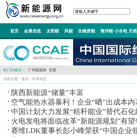
首页
会展信息
太阳能
风能
生物质能
海洋能 小水电 天
热门关键词：
广州能源所
百度
当前位置：
首页
-
学术动态
陕西新能源“储量”丰富
空气能热水器暴利！企业“晒”出成本内
中国计划大力发展“秸秆能业”替代石化
火电发电将面临改革“新能源规划”有望
赛维LDK董事长彭小峰荣获“中国企业