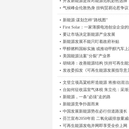
开发新能源是应对能源危机必然选择
气候峰会伦敦热身 挂钩贸易论惹争议
新能源:谋划怎样“路线图”
First Solar：一家薄膜电池创业企
要让市场决定新能源产业发展
新能源发展不能只盯着政府补贴
甲醇燃料国标实施 或推动甲醇汽车上
美国能源法案"分裂"产业界
胡锦涛：改善能源结构 扶持可再生能
发改委拟发《可再生能源发展指导意
文登立项高粱秸秆造能源 将推动清洁
台如何征收温室气体税 朱立伦：采渐
新能源，一条“必须”走的路
新能源竞争扑面而来
中国发展新能源势在必行但道路漫长
芬兰宣布2050年前 二氧化碳排放量减
可再生能源发电并网即享受全价上网