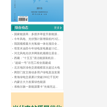
综合动态
更多
国家能源局：多措并举提升新能源...
今年风电、光伏预计新增装机约3亿...
我国规模最大光氢储一体化项目全...
塔里木油田今年绿电发电量超11亿...
河北风电光伏并网装机规模位居全...
西藏：“十五五”清洁能源装机目...
“超碳一号”示范工程全面建成
北京地区绿色交易规模首次超过火电
两部门发文推动多用户绿电直连发展
青海绿电交易累计突破200亿千瓦时
内蒙古大力发展绿色能源
准格尔旗一新能源重卡“光储充运...