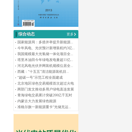
综合动态
更多
国家能源局：多措并举提升新能源...
今年风电、光伏预计新增装机约3亿...
我国规模最大光氢储一体化项目全...
塔里木油田今年绿电发电量超11亿...
河北风电光伏并网装机规模位居全...
西藏：“十五五”清洁能源装机目...
“超碳一号”示范工程全面建成
北京地区绿色交易规模首次超过火电
两部门发文推动多用户绿电直连发展
青海绿电交易累计突破200亿千瓦时
内蒙古大力发展绿色能源
准格尔旗一新能源重卡“光储充运...