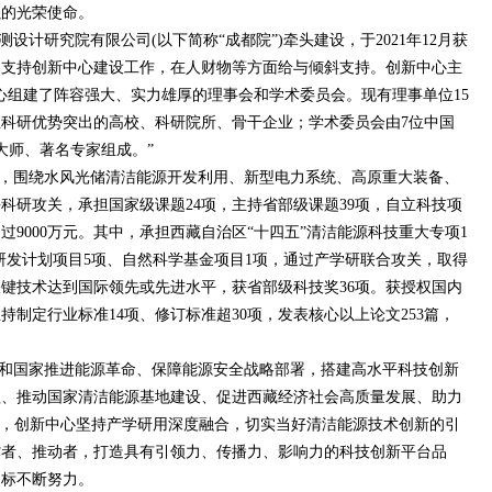
强的光荣使命。
设计研究院有限公司(以下简称“成都院”)牵头建设，于2021年12月获
力支持创新中心建设工作，在人财物等方面给与倾斜支持。创新中心主
心组建了阵容强大、实力雄厚的理事会和学术委员会。现有理事单位15
科研优势突出的高校、科研院所、骨干企业；学术委员会由7位中国
大师、著名专家组成。”
，围绕水风光储清洁能源开发利用、新型电力系统、高原重大装备、
科研攻关，承担国家级课题24项，主持省部级课题39项，自立科技项
过9000万元。其中，承担西藏自治区“十四五”清洁能源科技重大专项1
点研发计划项目5项、自然科学基金项目1项，通过产学研联合攻关，取得
键技术达到国际领先或先进水平，获省部级科技奖36项。获授权国内
主持制定行业标准14项、修订标准超30项，发表核心以上论文253篇，
和国家推进能源革命、保障能源安全战略部署，搭建高水平科技创新
程、推动国家清洁能源基地建设、促进西藏经济社会高质量发展、助力
后，创新中心坚持产学研用深度融合，切实当好清洁能源技术创新的引
撑者、推动者，打造具有引领力、传播力、影响力的科技创新平台品
目标不断努力。