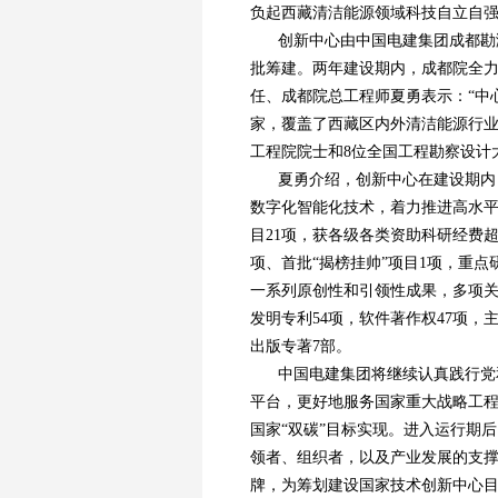
负起西藏清洁能源领域科技自立自
创新中心由中国电建集团成都勘测
批筹建。两年建设期内，成都院全
任、成都院总工程师夏勇表示：“中
家，覆盖了西藏区内外清洁能源行业
工程院院士和8位全国工程勘察设计
夏勇介绍，创新中心在建设期内
数字化智能化技术，着力推进高水平
目21项，获各级各类资助科研经费超
项、首批“揭榜挂帅”项目1项，重
一系列原创性和引领性成果，多项关
发明专利54项，软件著作权47项，
出版专著7部。
中国电建集团将继续认真践行党
平台，更好地服务国家重大战略工
国家“双碳”目标实现。进入运行期
领者、组织者，以及产业发展的支
牌，为筹划建设国家技术创新中心