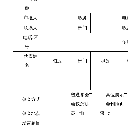
称
审
批
人
职
务
电
联
系
人
部
门
职
电话
/
区
传
号
代表姓
性
别
部
门
职务
名
普通参会□
桌位展示□
参会方式
会议演讲□
会刊插页□
参会地点
苏
州□
深
圳□
发言题目