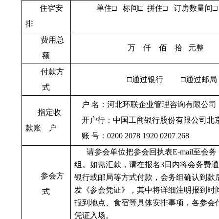
住宿安
单住□
标间□
拼住□
订房数量间□
排
费用总
万
仟
佰
拾
元整
额
付款方
□通过银行
□通过邮局
式
户
名：河北环联企业管理咨询有限公司
指定收
开户行：中国工商银行股份有限公司北
款账
户
账
号：
0200 2078 1920 0207 268
请参会单位把参会回执表
E-mail
至会务
组。如需汇款，请在报名
3
日内将会务费通
参会方
银行或邮局等方式付款，会务组确认到款
发《参会凭证》，其中将详细注明报到时
式
报到地点、食宿等具体安排事项，各参会
凭证入场。