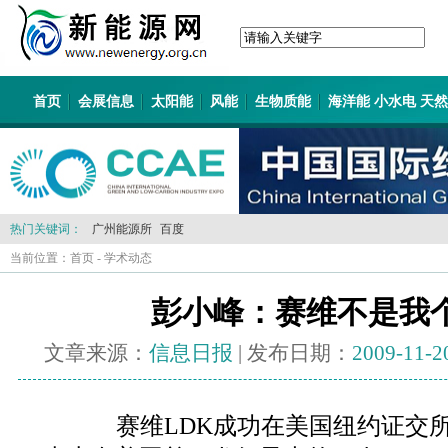
首页
会展信息
太阳能
风能
生物质能
海洋能 小水电 天
热门关键词：
广州能源所
百度
当前位置：
首页
-
学术动态
彭小峰：赛维不是我
文章来源：
信息日报
| 发布日期：
2009-11-2
赛维LDK成功在美国纽约证交所