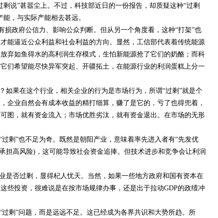
过剩说”甚嚣尘上。不过，科技部近日的一份报告，却质疑这种“过剩
产能，与实际产能相去甚远。
乎有损政府公信力、影响公众判断。但从另一个角度看，这种“打架”也
，才能逼近公众利益和社会利益的方向。显然，工信部代表着传统能源
想放弃如鱼得水的高利润生存模式，生怕新能源抢了它们的奶酪；而科
，它们希望能尽快异军突起、开疆拓土，在能源行业的利润蛋糕上分一
？如果在这个行业，相关企业的行为是市场行为，所谓“过剩”就是个
为，企业自然会有成本收益的精打细算，赚了是它的，亏了也得兜着，
利可图，就有资金流入；市场优胜劣汰，就有资金退出。在市场的无形
“过剩”也不足为奇。既然是朝阳产业，意味着率先进入者有“先发优
要承担高风险)，这可能导致社会资金追捧。但技术进步和竞争会让利润
业是否过剩，显得杞人忧天。当然，如果一些地方政府和国有资本在
这些投资，很难说是在按市场规律办事，还是出于拉动GDP的政绩冲
“过剩”问题，而是远远不足。这已经成为各界共识和大势所趋。所