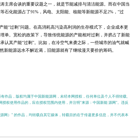
锦涛主席会谈的重要议题之一，就是节能减排与清洁能源。而在中国当
等石化能源占了91%，风电、太阳能、核能等新能源不足2%，“过
产能“过剩”问题。在高消耗高污染高利润的生存模式下，企业成本更
众埋单。宽松的政策下，导致传统能源的产能相对过剩，并挤占了新能
承认其产能“过剩”。比如，在冷空气来袭之际，一些城市的油气就喊
既然新能源远水不解近渴，旧能源就有了继续漫天要价的筹码。
的所有作品，版权均属于中国新能源网，未经本网授权，任何单位及个人不得转载、
授权使用作品的，应在授权范围内使用，并注明"来源：中国新能 源网"。违反
。
新能源网）" 的作品，均转载自其它媒体，转载目的在于传递更多信息，并不代表本