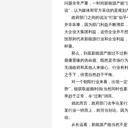
问题非常严重，一时间新能源产能“
说”，认为媒体和官方采信的是规划
政府部门之间的说法“打架”似
并非坏事，因为部门利益不断博弈
大企业大集团利益，这些企业并不
技部则代表新能源行业和企业利益
杯羹。
那么，到底新能源产能过不过剩
毋庸置喙的伪命题。既然是市场行
无须政府和其他人来操心。行业有
之手下，供需自然趋于平衡。
对一个朝阳行业来看，出现一定
势”，能获取超额利润(当然同时也
率趋于正常，令“过剩”消弭。
就此而言，政府部门去争论某行
某行业一哄而上，则另当别论。因为
动。
从长远看，新能源产能当然不是