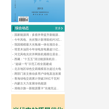
综合动态
更多
国家能源局：多措并举提升新能源...
今年风电、光伏预计新增装机约3亿...
我国规模最大光氢储一体化项目全...
塔里木油田今年绿电发电量超11亿...
河北风电光伏并网装机规模位居全...
西藏：“十五五”清洁能源装机目...
“超碳一号”示范工程全面建成
北京地区绿色交易规模首次超过火电
两部门发文推动多用户绿电直连发展
青海绿电交易累计突破200亿千瓦时
内蒙古大力发展绿色能源
准格尔旗一新能源重卡“光储充运...