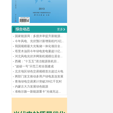
综合动态
更多
国家能源局：多措并举提升新能源...
今年风电、光伏预计新增装机约3亿...
我国规模最大光氢储一体化项目全...
塔里木油田今年绿电发电量超11亿...
河北风电光伏并网装机规模位居全...
西藏：“十五五”清洁能源装机目...
“超碳一号”示范工程全面建成
北京地区绿色交易规模首次超过火电
两部门发文推动多用户绿电直连发展
青海绿电交易累计突破200亿千瓦时
内蒙古大力发展绿色能源
准格尔旗一新能源重卡“光储充运...