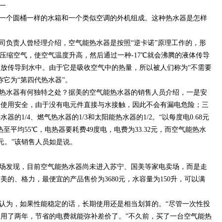
一
一个圆桶一样的水箱和一个类似空调的外机组成。这种热水器是怎样
司负责人曾经理介绍，空气能热水器是按照“逆卡诺”原理工作的，形
样压缩空气，使空气温度升高，然后通过一种-17℃就会沸腾的液体传导
放传导到水中。由于它是吸收空气中的热量，所以被人们称为“不需要
称它为“第四代热水器”。
热水器有何独特之处？据美的空气能热水器的销售人员介绍，一是安
是使用安全，由于没有电元件直接与水接触，因此不会有漏电危险；三
的1/4、燃气热水器的1/3和太阳能热水器的1/2。“以每度电0.68元
至平均55℃，电热器要耗费49度电，电费为33.32元，而空气能热水
99元。”该销售人员如是说。
场发现，目前空气能热水器尚未进入苏宁、国美等家电卖场，而是走
的、格力，最便宜的产品售价为3680元，水容量为150升，可以满
认为，如果性能稳定的话，长期使用还是相当划算的。“尽管一次性投
用了两年，节省的电费就能弥补差价了。”不久前，买了一台空气能热