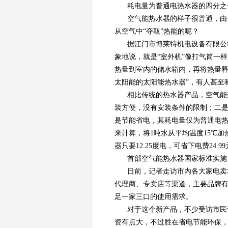
耗电量为普通电热水器的四分之
空气能热水器的样子很普通，由
从空气中“夺取”热能的呢？
据江门市博莱特机电设备有限公
象地说，就是“室外机”像打气筒一
热量到室内的储水箱内，再将热量释
太阳能的太阳能热水器”，有人甚至
相比传统的热水器产品，空气能
装方便，没有安装条件的限制；二
是节能省电，其耗电量仅为普通电热水器
来计算，将1吨水从平均温度15℃加热
器只要12.25度电，可省下电费24.
首部空气能热水器国家标准实施
日前，记者走访市内各大家电卖
代理商、专卖店等渠道，主要品牌有美
足一家三口的使用需求。
对于这个新产品，不少受访市民
资有点大，不过胜在省电节能环保，