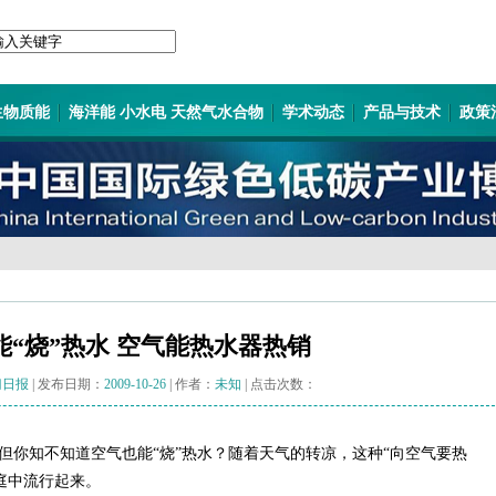
生物质能
海洋能 小水电 天然气水合物
学术动态
产品与技术
政策
能“烧”热水 空气能热水器热销
门日报
| 发布日期：
2009-10-26
| 作者：
未知
| 点击次数：
但你知不知道空气也能“烧”热水？随着天气的转凉，这种“向空气要热
庭中流行起来。