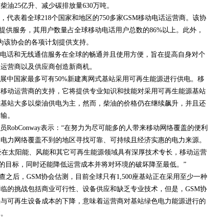
油25亿升、减少碳排放量630万吨。
，代表着全球218个国家和地区的750多家GSM移动电话运营商。该协
用户提供服务，其用户数量占全球移动电话用户总数的86%以上。此外，
也为该协会的各项计划提供支持。
动电话和无线通信服务在全球的畅通并且使用方便，旨在提高自身对个
为运营商以及供应商创造新商机。
，发展中国家最多可有50%新建离网式基站采用可再生能源进行供电。移
家移动运营商的支持，它将提供专业知识和技能对采用可再生能源基站
式基站大多以柴油供电为主，然而，柴油的价格仍在继续飙升，并且还
运输。
员RobConway表示：“在努力为尽可能多的人带来移动网络覆盖的便利
家电力网络覆盖不到的地区寻找可靠、可持续且经济实惠的电力来源。
经在太阳能、风能和其它可再生能源领域具有深厚技术专长，移动运营
’的目标，同时还能降低运营成本并将对环境的破坏降至最低。”
之后，GSM协会估测，目前全球只有1,500座基站正在采用至少一种
临的挑战包括商业可行性、设备供应和缺乏专业技术，但是，GSM协
涨与可再生设备成本的下降，意味着运营商对基站绿色电力能源进行的
本。