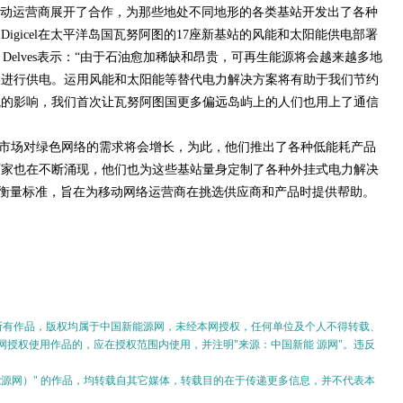
移动运营商展开了合作，为那些地处不同地形的各类基站开发出了各种
igicel在太平洋岛国瓦努阿图的17座新基站的风能和太阳能供电部署
 Delves表示：“由于石油愈加稀缺和昂贵，可再生能源将会越来越多地
络进行供电。运用风能和太阳能等替代电力解决方案将有助于我们节约
境的影响，我们首次让瓦努阿图国更多偏远岛屿上的人们也用上了通信
市场对绿色网络的需求将会增长，为此，他们推出了各种低能耗产品
厂家也在不断涌现，他们也为这些基站量身定制了各种外挂式电力解决
开发衡量标准，旨在为移动网络运营商在挑选供应商和产品时提供帮助。
的所有作品，版权均属于中国新能源网，未经本网授权，任何单位及个人不得转载、
授权使用作品的，应在授权范围内使用，并注明"来源：中国新能 源网"。违反
。
新能源网）" 的作品，均转载自其它媒体，转载目的在于传递更多信息，并不代表本