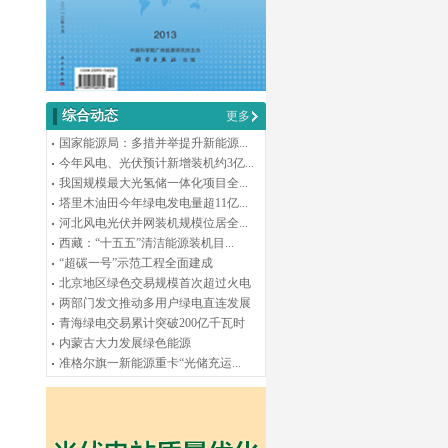
综合动态
更多
国家能源局：多措并举提升新能源...
今年风电、光伏预计新增装机约3亿...
我国规模最大光氢储一体化项目全...
塔里木油田今年绿电发电量超11亿...
河北风电光伏并网装机规模位居全...
西藏：“十五五”清洁能源装机目...
“超碳一号”示范工程全面建成
北京地区绿色交易规模首次超过火电
两部门发文推动多用户绿电直连发展
青海绿电交易累计突破200亿千瓦时
内蒙古大力发展绿色能源
准格尔旗一新能源重卡“光储充运...