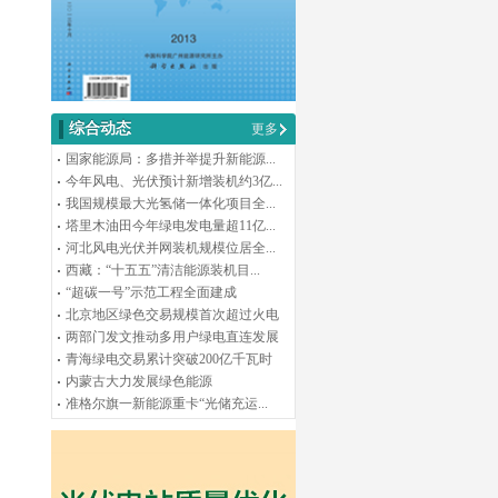
综合动态
更多
国家能源局：多措并举提升新能源...
今年风电、光伏预计新增装机约3亿...
我国规模最大光氢储一体化项目全...
塔里木油田今年绿电发电量超11亿...
河北风电光伏并网装机规模位居全...
西藏：“十五五”清洁能源装机目...
“超碳一号”示范工程全面建成
北京地区绿色交易规模首次超过火电
两部门发文推动多用户绿电直连发展
青海绿电交易累计突破200亿千瓦时
内蒙古大力发展绿色能源
准格尔旗一新能源重卡“光储充运...