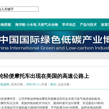
生物质能
海洋能 小水电 天然气水合物
学术动态
产品与技术
政策
轮轻便摩托车出现在美国的高速公路上
新能源网
| 发布日期：
2008-09-12
| 作者：
黄伟
| 点击次数：
的两轮轻便摩托车，公司声称这种电动摩托车能够达到完全没有污染气体排放的标准，
动摩托车以洁净、高效的电动机作为动力，最高时速可达62英哩、并且能在6.8秒内
次充电后可行驶的最大路程约68英哩，平均距离为40-60英哩。这种全电动的两