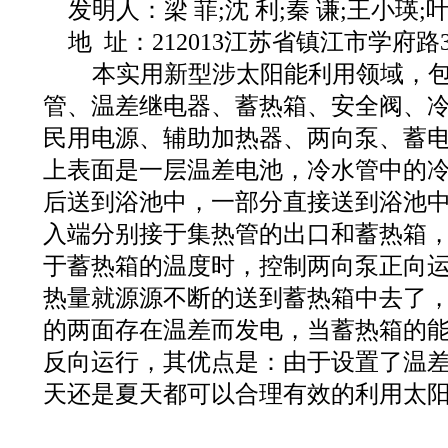
发明人：梁 菲;沈 利;秦 谦;王小瑛;
地 址：212013江苏省镇江市学府路
本实用新型涉太阳能利用领域，包
管、温差继电器、蓄热箱、安全阀、
民用电源、辅助加热器、两向泵、蓄
上表面是一层温差电池，冷水管中的
后送到浴池中，一部分直接送到浴池
入端分别接于集热管的出口和蓄热箱
于蓄热箱的温度时，控制两向泵正向
热量就源源不断的送到蓄热箱中去了
的两面存在温差而发电，当蓄热箱的
反向运行，其优点是：由于设置了温
天还是夏天都可以合理有效的利用太