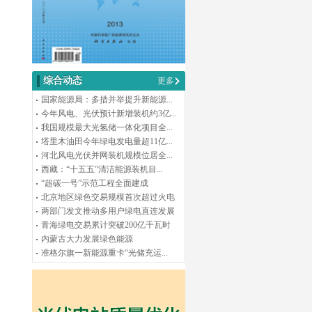
综合动态
更多
国家能源局：多措并举提升新能源...
今年风电、光伏预计新增装机约3亿...
我国规模最大光氢储一体化项目全...
塔里木油田今年绿电发电量超11亿...
河北风电光伏并网装机规模位居全...
西藏：“十五五”清洁能源装机目...
“超碳一号”示范工程全面建成
北京地区绿色交易规模首次超过火电
两部门发文推动多用户绿电直连发展
青海绿电交易累计突破200亿千瓦时
内蒙古大力发展绿色能源
准格尔旗一新能源重卡“光储充运...