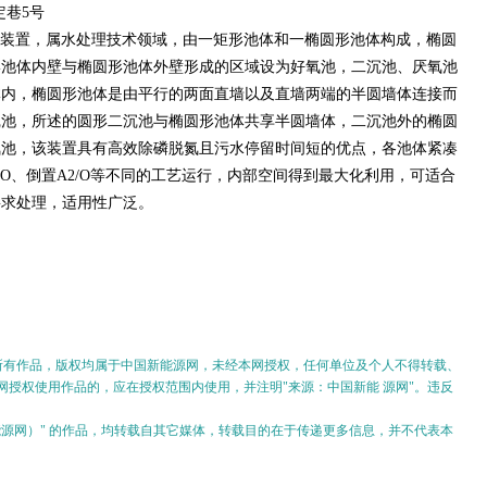
定巷5号
装置，属水处理技术领域，由一矩形池体和一椭圆形池体构成，椭圆
形池体内壁与椭圆形池体外壁形成的区域设为好氧池，二沉池、厌氧池
体内，椭圆形池体是由平行的两面直墙以及直墙两端的半圆墙体连接而
沉池，所述的圆形二沉池与椭圆形池体共享半圆墙体，二沉池外的椭圆
氧池，该装置具有高效除磷脱氮且污水停留时间短的优点，各池体紧凑
/O、倒置A2/O等不同的工艺运行，内部空间得到最大化利用，可适合
要求处理，适用性广泛。
的所有作品，版权均属于中国新能源网，未经本网授权，任何单位及个人不得转载、
授权使用作品的，应在授权范围内使用，并注明"来源：中国新能 源网"。违反
。
新能源网）" 的作品，均转载自其它媒体，转载目的在于传递更多信息，并不代表本