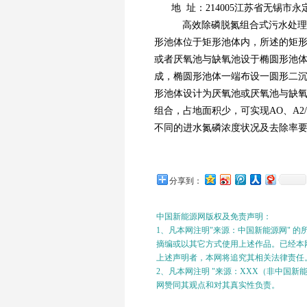
地 址：214005江苏省无锡市永
高效除磷脱氮组合式污水处理
形池体位于矩形池体内，所述的矩
或者厌氧池与缺氧池设于椭圆形池
成，椭圆形池体一端布设一圆形二
形池体设计为厌氧池或厌氧池与缺
组合，占地面积少，可实现AO、A2
不同的进水氮磷浓度状况及去除率
分享到：
中国新能源网版权及免责声明：
1、凡本网注明"来源：中国新能源网" 
摘编或以其它方式使用上述作品。已经本网
上述声明者，本网将追究其相关法律责任
2、凡本网注明 "来源：XXX（非中国
网赞同其观点和对其真实性负责。