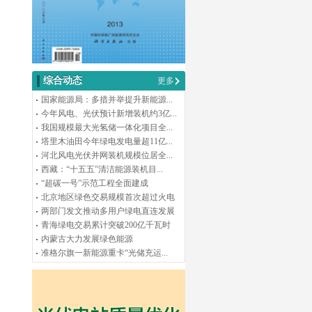
综合动态
更多
国家能源局：多措并举提升新能源...
今年风电、光伏预计新增装机约3亿...
我国规模最大光氢储一体化项目全...
塔里木油田今年绿电发电量超11亿...
河北风电光伏并网装机规模位居全...
西藏：“十五五”清洁能源装机目...
“超碳一号”示范工程全面建成
北京地区绿色交易规模首次超过火电
两部门发文推动多用户绿电直连发展
青海绿电交易累计突破200亿千瓦时
内蒙古大力发展绿色能源
准格尔旗一新能源重卡“光储充运...