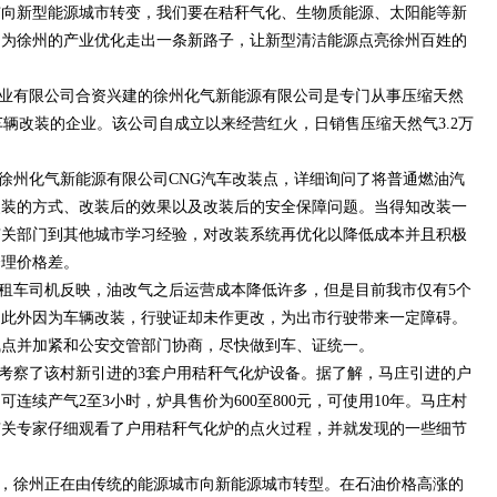
市向新型能源城市转变，我们要在秸秆气化、生物质能源、太阳能等新
，为徐州的产业优化走出一条新路子，让新型清洁能源点亮徐州百姓的
业有限公司合资兴建的徐州化气新能源有限公司是专门从事压缩天然
车辆改装的企业。该公司自成立以来经营红火，日销售压缩天然气3.2万
徐州化气新能源有限公司CNG汽车改装点，详细询问了将普通燃油汽
改装的方式、改装后的效果以及改装后的安全保障问题。当得知改装一
求有关部门到其他城市学习经验，对改装系统再优化以降低成本并且积极
合理价格差。
租车司机反映，油改气之后运营成本降低许多，但是目前我市仅有5个
。此外因为车辆改装，行驶证却未作更改，为出市行驶带来一定障碍。
气点并加紧和公安交管部门协商，尽快做到车、证统一。
考察了该村新引进的3套户用秸秆气化炉设备。据了解，马庄引进的户
连续产气2至3小时，炉具售价为600至800元，可使用10年。马庄村
有关专家仔细观看了户用秸秆气化炉的点火过程，并就发现的一些细节
，徐州正在由传统的能源城市向新能源城市转型。在石油价格高涨的