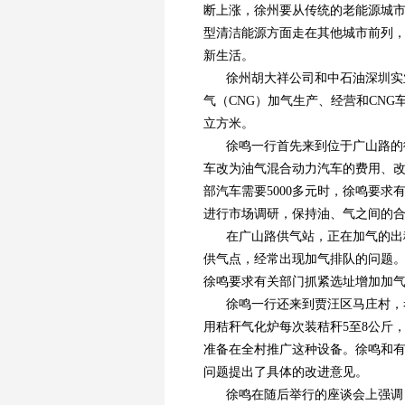
断上涨，徐州要从传统的老能源城
型清洁能源方面走在其他城市前列
新生活。
徐州胡大祥公司和中石油深圳实
气（CNG）加气生产、经营和CNG
立方米。
徐鸣一行首先来到位于广山路的
车改为油气混合动力汽车的费用、
部汽车需要5000多元时，徐鸣要
进行市场调研，保持油、气之间的
在广山路供气站，正在加气的出
供气点，经常出现加气排队的问题
徐鸣要求有关部门抓紧选址增加加
徐鸣一行还来到贾汪区马庄村，
用秸秆气化炉每次装秸秆5至8公斤，可
准备在全村推广这种设备。徐鸣和
问题提出了具体的改进意见。
徐鸣在随后举行的座谈会上强调