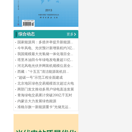
综合动态
更多
国家能源局：多措并举提升新能源...
今年风电、光伏预计新增装机约3亿...
我国规模最大光氢储一体化项目全...
塔里木油田今年绿电发电量超11亿...
河北风电光伏并网装机规模位居全...
西藏：“十五五”清洁能源装机目...
“超碳一号”示范工程全面建成
北京地区绿色交易规模首次超过火电
两部门发文推动多用户绿电直连发展
青海绿电交易累计突破200亿千瓦时
内蒙古大力发展绿色能源
准格尔旗一新能源重卡“光储充运...