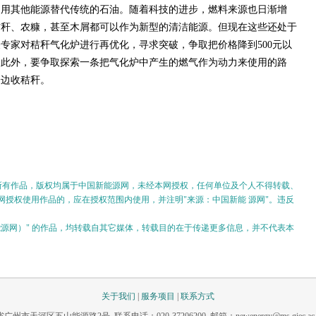
利用其他能源替代传统的石油。随着科技的进步，燃料来源也日渐增
秸秆、农糠，甚至木屑都可以作为新型的清洁能源。但现在这些还处于
专家对秸秆气化炉进行再优化，寻求突破，争取把价格降到500元以
。此外，要争取探索一条把气化炉中产生的燃气作为动力来使用的路
一边收秸秆。
的所有作品，版权均属于中国新能源网，未经本网授权，任何单位及个人不得转载、
授权使用作品的，应在授权范围内使用，并注明"来源：中国新能 源网"。违反
。
新能源网）" 的作品，均转载自其它媒体，转载目的在于传递更多信息，并不代表本
关于我们
|
服务项目
|
联系方式
市天河区五山能源路2号 联系电话：020-37206200 邮箱：newenergy@ms.giec.ac.