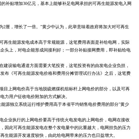
补贴增加30亿元，基本上能够补足电网承担的可再生能源发电入网
加为2厘，增长了一倍。”黄少中认为，此举意味着政府将加大对可再生
可再生能源发电成本高于常规能源，这笔费用表面是补给电网，实际
电企头上，对电企能形成间接利好；一部分补贴接网费用，即补贴给电
在建设输电通道方面需要大笔投资，这笔投资有的由发电企业负担，
改委发布《可再生能源发电价格和费用分摊管理试行办法》之后，这笔费
项目上网电价高于当地脱硫燃煤机组标杆上网电价的部分，以及可再
向电力用户征收电价附加的方式解决。
生能源独立系统运行维护费用高于本省平均销售电价费用的部分”黄少
电企业执行的上网电价要高于传统火电发电的上网电价，电网在接收
失，因此可再生能源发电在整个发电量中的比重越大，电网担负的压力
可再生能源开发速度较快，由此给电网带来的压力也日益增大。