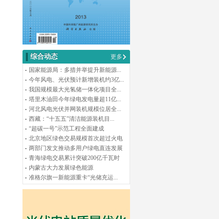
综合动态
更多
国家能源局：多措并举提升新能源...
今年风电、光伏预计新增装机约3亿...
我国规模最大光氢储一体化项目全...
塔里木油田今年绿电发电量超11亿...
河北风电光伏并网装机规模位居全...
西藏：“十五五”清洁能源装机目...
“超碳一号”示范工程全面建成
北京地区绿色交易规模首次超过火电
两部门发文推动多用户绿电直连发展
青海绿电交易累计突破200亿千瓦时
内蒙古大力发展绿色能源
准格尔旗一新能源重卡“光储充运...