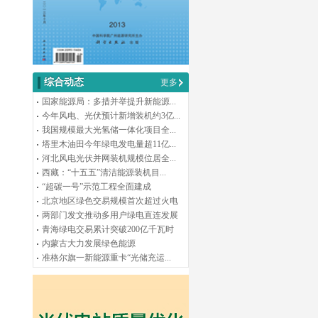
综合动态
更多
国家能源局：多措并举提升新能源...
今年风电、光伏预计新增装机约3亿...
我国规模最大光氢储一体化项目全...
塔里木油田今年绿电发电量超11亿...
河北风电光伏并网装机规模位居全...
西藏：“十五五”清洁能源装机目...
“超碳一号”示范工程全面建成
北京地区绿色交易规模首次超过火电
两部门发文推动多用户绿电直连发展
青海绿电交易累计突破200亿千瓦时
内蒙古大力发展绿色能源
准格尔旗一新能源重卡“光储充运...