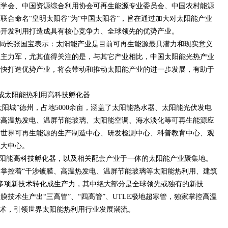
源学会、中国资源综合利用协会可再生能源专业委员会、中国农村能源
联合命名“皇明太阳谷”为“中国太阳谷”，旨在通过加大对太阳能产业
热开发利用打造成具有核心竞争力、全球领先的优势产业。
局长张国宝表示：太阳能产业是目前可再生能源最具潜力和现实意义
的主力军，尤其值得关注的是，与其它产业相比，中国太阳能光热产业
加快打造优势产业，将会带动和推动太阳能产业的进一步发展，有助于
谷成太阳能热利用高科技孵化器
阳城”德州，占地5000余亩，涵盖了太阳能热水器、太阳能光伏发电
能高温热发电、温屏节能玻璃、太阳能空调、海水淡化等可再生能源应
为世界可再生能源的生产制造中心、研发检测中心、科普教育中心、观
五大中心。
阳能高科技孵化器，以及相关配套产业于一体的太阳能产业聚集地。
掌控着“干涉镀膜、高温热发电、温屏节能玻璃等太阳能热利用、建筑
0多项新技术转化成生产力，其中绝大部分是全球领先或独有的新技
技术生产出“三高管”、“四高管”、UTLE极地超寒管，独家掌控高温
技术，引领世界太阳能热利用行业发展潮流。