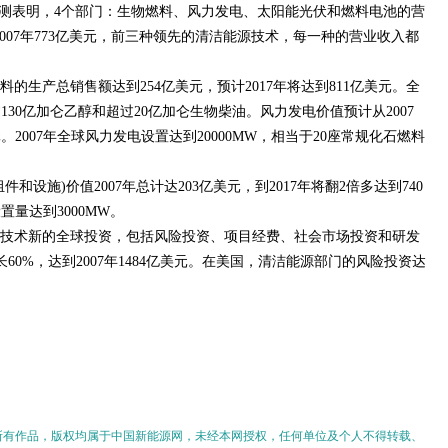
告预测表明，4个部门：生物燃料、风力发电、太阳能光伏和燃料电池的营
2007年773亿美元，前三种领先的清洁能源技术，每一种的营业收入都
的生产总销售额达到254亿美元，预计2017年将达到811亿美元。全
130亿加仑乙醇和超过20亿加仑生物柴油。风力发电价值预计从2007
美元。2007年全球风力发电设置达到20000MW，相当于20座常规化石燃料
设施)价值2007年总计达203亿美元，到2017年将翻2倍多达到740
置量达到3000MW。
技术新的全球投资，包括风险投资、项目经费、社会市场投资和研发
增长60%，达到2007年1484亿美元。在美国，清洁能源部门的风险投资达
的所有作品，版权均属于中国新能源网，未经本网授权，任何单位及个人不得转载、