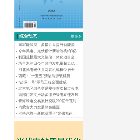
综合动态
更多
国家能源局：多措并举提升新能源...
今年风电、光伏预计新增装机约3亿...
我国规模最大光氢储一体化项目全...
塔里木油田今年绿电发电量超11亿...
河北风电光伏并网装机规模位居全...
西藏：“十五五”清洁能源装机目...
“超碳一号”示范工程全面建成
北京地区绿色交易规模首次超过火电
两部门发文推动多用户绿电直连发展
青海绿电交易累计突破200亿千瓦时
内蒙古大力发展绿色能源
准格尔旗一新能源重卡“光储充运...