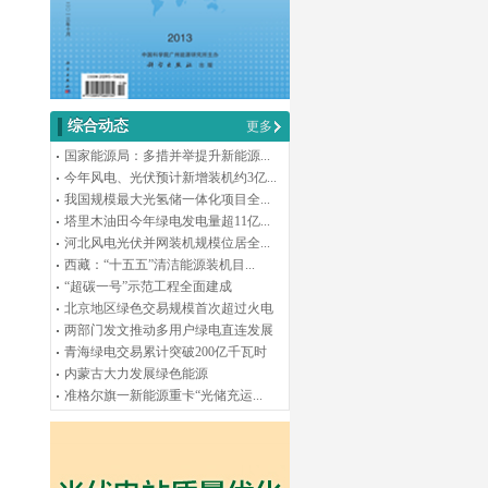
综合动态
更多
国家能源局：多措并举提升新能源...
今年风电、光伏预计新增装机约3亿...
我国规模最大光氢储一体化项目全...
塔里木油田今年绿电发电量超11亿...
河北风电光伏并网装机规模位居全...
西藏：“十五五”清洁能源装机目...
“超碳一号”示范工程全面建成
北京地区绿色交易规模首次超过火电
两部门发文推动多用户绿电直连发展
青海绿电交易累计突破200亿千瓦时
内蒙古大力发展绿色能源
准格尔旗一新能源重卡“光储充运...