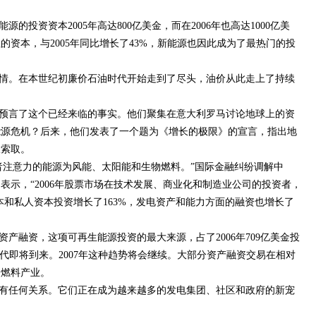
的投资资本2005年高达800亿美金，而在2006年也高达1000亿美
注的资本，与2005年同比增长了43%，新能源也因此成为了最热门的投
情。在本世纪初廉价石油时代开始走到了尽头，油价从此走上了持续
就预言了这个已经来临的事实。他们聚集在意大利罗马讨论地球上的资
能源危机？后来，他们发表了一个题为《增长的极限》的宣言，指出地
限索取。
者注意力的能源为风能、太阳能和生物燃料。”国际金融纠纷调解中
表示，“2006年股票市场在技术发展、商业化和制造业公司的投资者，
险资本和私人资本投资增长了163%，发电资产和能力方面的融资也增长了
产融资，这项可再生能源投资的最大来源，占了2006年709亿美金投
代即将到来。2007年这种趋势将会继续。大部分资产融资交易在相对
物燃料产业。
有任何关系。它们正在成为越来越多的发电集团、社区和政府的新宠