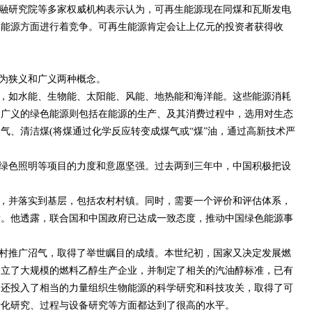
融研究院等多家权威机构表示认为，可再生能源现在同煤和瓦斯发电
的能源方面进行着竞争。可再生能源肯定会让上亿元的投资者获得收
为狭义和广义两种概念。
，如水能、生物能、太阳能、风能、地热能和海洋能。这些能源消耗
。广义的绿色能源则包括在能源的生产、及其消费过程中，选用对生态
气、清洁煤(将煤通过化学反应转变成煤气或“煤”油，通过高新技术严
。
绿色照明等项目的力度和意愿坚强。过去两到三年中，中国积极把设
，并落实到基层，包括农村村镇。同时，需要一个评价和评估体系，
绩。他透露，联合国和中国政府已达成一致态度，推动中国绿色能源事
农村推广沼气，取得了举世瞩目的成绩。本世纪初，国家又决定发展燃
建立了大规模的燃料乙醇生产企业，并制定了相关的汽油醇标准，已有
家还投入了相当的力量组织生物能源的科学研究和科技攻关，取得了可
转化研究、过程与设备研究等方面都达到了很高的水平。