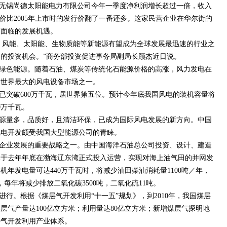
无锡尚德太阳能电力有限公司今年一季度净利润增长超过一倍，收入
价比2005年上市时的发行价翻了一番还多。这家民营企业在华尔街的
球面临的发展机遇。
，风能、太阳能、生物质能等新能源有望成为全球发展最迅速的行业之
的投资机会。”商务部投资促进事务局副局长顾杰近日说。
绿色能源。随着石油、煤炭等传统化石能源价格的高涨，风力发电在
为世界最大的风电设备市场之一。
设已突破600万千瓦，居世界第五位。预计今年底我国风电的装机容量将
00万千瓦。
源量多，品质好，且清洁环保，已成为国际风电发展的新方向。中国
风电开发颇受我国大型能源公司的青睐。
企业发展的重要战略之一。由中国海洋石油总公司投资、设计、建造
已于去年年底在渤海辽东湾正式投入运营，实现对海上油气田的并网发
年发电量可达440万千瓦时，将减少油田柴油消耗量1100吨／年，
，每年将减少排放二氧化碳3500吨，二氧化硫11吨。
行。根据《煤层气开发利用“十一五”规划》，到2010年，我国煤层
层气产量达100亿立方米；利用量达80亿立方米；新增煤层气探明地
煤层气开发利用产业体系。