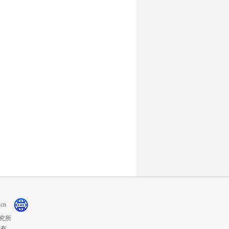
cn
究所
权所有