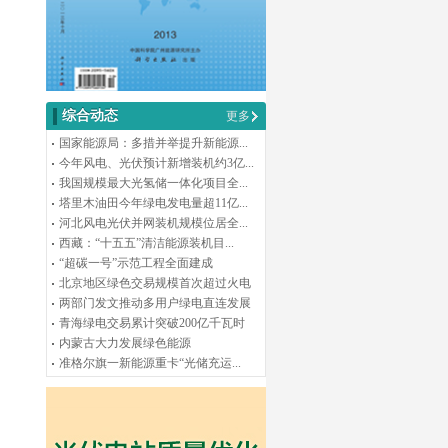
综合动态
更多
国家能源局：多措并举提升新能源...
今年风电、光伏预计新增装机约3亿...
我国规模最大光氢储一体化项目全...
塔里木油田今年绿电发电量超11亿...
河北风电光伏并网装机规模位居全...
西藏：“十五五”清洁能源装机目...
“超碳一号”示范工程全面建成
北京地区绿色交易规模首次超过火电
两部门发文推动多用户绿电直连发展
青海绿电交易累计突破200亿千瓦时
内蒙古大力发展绿色能源
准格尔旗一新能源重卡“光储充运...