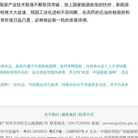
能源产业技术瓶颈不断取得突破，加上国家能源政策的扶持，新能源
进程将大大提速。我国工业化进程不容间断，在高昂的石油价格面前和
投资价值日益凸显，必将掀起新一轮的发展浪潮。
的所有作品，版权均属于中国新能源网，未经本网授权，任何单位及个人不得转载、
授权使用作品的，应在授权范围内使用，并注明"来源：中国新能 源网"。违反
。
新能源网）" 的作品，均转载自其它媒体，转载目的在于传递更多信息，并不代表本
关于我们
|
服务项目
|
联系方式
市天河区五山能源路2号 联系电话：020-37206200 邮箱：newenergy@ms.giec.ac.
许可证编号：粤B2-20050635
粤ICP备：11089167号-4
主办：中国科学院广州能源研
98-2013 newenergy.org.cn/newenergy.com.cn Inc. All rights reserved. 中国新能源网 版