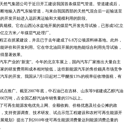
2.24%,吧)天然气集团公司于近日开工建设我国首条煤层气管道。管道建成后，
不断地输入西气东输管道，与来自我国西部的天然气混合后一起输送至
源的开发开始进入远距离运输和大规模利用的阶段。
具规模。它在山西沁水盆地开展的煤层气开发先导试验，已形成5亿立
0亿立方米／年煤层气处理厂。
程正在抓紧建设，并且已于去年建成了6.8万公顷原料林基地。此外，
阳能评价和开发利用。它在华北油田开展的地热能综合利用先导试验，
获得显著效果。
汽车产业的“新宠”。今年的北京车展上，国内汽车厂家推出大量自主
厂家的研发费用和成本相对较低，这些新能源汽车的售价颇具市场竞争
汽车的开发。我国从7月1日起对二甲醚按13%的税率征收增值税，有
试点推广。截至2007年底，中石油已在吉林、山东等9省建成乙醇汽油
700万吨，占全国乙醇汽油年销售量的55%以上。
了可再生能源发电优先上网、全额收购、价格优惠及社会公摊的政
金，支持资源调查、技术研发、试点示范工程建设和农村可再生能源开
展规划》提出了到2010年使可再生能源消费量达到能源消费总量的
标。