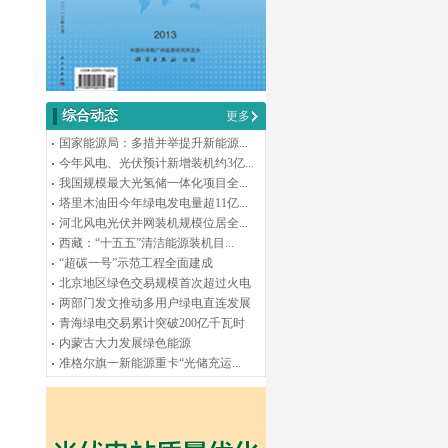
综合动态
更多
国家能源局：多措并举提升新能源...
今年风电、光伏预计新增装机约3亿...
我国规模最大光氢储一体化项目全...
塔里木油田今年绿电发电量超11亿...
河北风电光伏并网装机规模位居全...
西藏：“十五五”清洁能源装机目...
“超碳一号”示范工程全面建成
北京地区绿色交易规模首次超过火电
两部门发文推动多用户绿电直连发展
青海绿电交易累计突破200亿千瓦时
内蒙古大力发展绿色能源
准格尔旗一新能源重卡“光储充运...