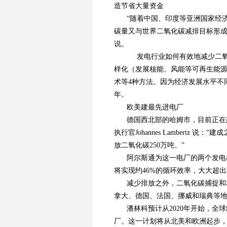
造节省大量资金
“随着中国、印度等亚洲国家经
碳量又与世界二氧化碳减排目标形成
说。
发电行业如何有效地减少二氧
样化（发展核能、风能等可再生能
术等4种方法。因为经济发展水平不
年。
欧美建最先进电厂
德国西北部的哈姆市，目前正在建
执行官Johannes Lambert
放二氧化碳250万吨。”
阿尔斯通为这一电厂的两个发电
将实现约46%的循环效率，大大超出
减少排放之外，二氧化碳捕捉和
拿大、德国、法国、挪威和瑞典等地
潘林科预计从2020年开始，全
厂。这一计划将从北美和欧洲起步，预