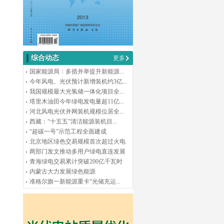
综合动态
更多
国家能源局：多措并举提升新能源...
今年风电、光伏预计新增装机约3亿...
我国规模最大光氢储一体化项目全...
塔里木油田今年绿电发电量超11亿...
河北风电光伏并网装机规模位居全...
西藏：“十五五”清洁能源装机目...
“超碳一号”示范工程全面建成
北京地区绿色交易规模首次超过火电
两部门发文推动多用户绿电直连发展
青海绿电交易累计突破200亿千瓦时
内蒙古大力发展绿色能源
准格尔旗一新能源重卡“光储充运...