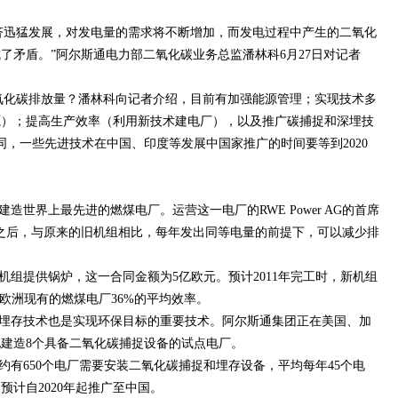
济迅猛发展，对发电量的需求将不断增加，而发电过程中产生的二氧化
了矛盾。”阿尔斯通电力部二氧化碳业务总监潘林科6月27日对记者
化碳排放量？潘林科向记者介绍，目前有加强能源管理；实现技术多
源）；提高生产效率（利用新技术建电厂），以及推广碳捕捉和深埋技
同，一些先进技术在中国、印度等发展中国家推广的时间要等到2020
造世界上最先进的燃煤电厂。运营这一电厂的RWE Power AG的首席
z 说：“建成之后，与原来的旧机组相比，每年发出同等电量的前提下，可以减少排
机组提供锅炉，这一合同金额为5亿欧元。预计2011年完工时，新机组
欧洲现有的燃煤电厂36%的平均效率。
埋存技术也是实现环保目标的重要技术。阿尔斯通集团正在美国、加
建造8个具备二氧化碳捕捉设备的试点电厂。
球约有650个电厂需要安装二氧化碳捕捉和埋存设备，平均每年45个电
计自2020年起推广至中国。