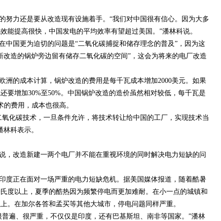
的努力还是要从改造现有设施着手。“我们对中国很有信心。因为大多
效能提高很快，中国发电的平均效率有望超过美国。”潘林科说。
在中国更为迫切的问题是“二氧化碳捕捉和储存理念的普及”，因为这
新改造的锅炉旁边留有储存二氧化碳的空间”，这会为将来的电厂改造
欧洲的成本计算，锅炉改造的费用是每千瓦成本增加2000美元。如果
还要增加30%至50%。中国锅炉改造的造价虽然相对较低，每千瓦是
技术的费用，成本也很高。
二氧化碳技术，一旦条件允许，将技术转让给中国的工厂，实现技术当
”潘林科表示。
说，改造新建一两个电厂并不能在重视环境的同时解决电力短缺的问
印度正在面对一场严重的电力短缺危机。据美国媒体报道，随着酷暑
摄氏度以上，夏季的酷热因为频繁停电而更加难耐。在小一点的城镇和
以上。在加尔各答和孟买等其他大城市，停电问题同样严重。
很普遍、很严重，不仅仅是印度，还有巴基斯坦、南非等国家。”潘林