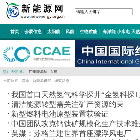
首页
会展信息
太阳能
风能
生物质能
海洋能 小水电 天
热门关键词：
广州能源所
百度
当前位置：
首页
-
新能源进展
-
研究动态
我国首口天然氢气科学探井“金氢科探1
清洁能源转型需关注矿产资源约束
新型燃料电池原型装置获验证
中国团队攻克钙钛矿规模化生产技术难
英媒：苏格兰建世界首座漂浮风电厂