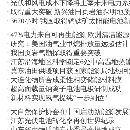
光伏和风电成本下降将主宰未来电力系
取得重大突破 新兴油田页岩油探明地质
3670小时 我国取得钙钛矿太阳能电池
47%电力来自可再生能源 欧洲清洁能
研究：美国油气业甲烷排放量远超估计
我国页岩气勘探取得重要突破
江苏沿海地区科学圈定6处中高温地热
冀东油田供暖项目获国家能源局地热回
大连化物所合成柔性相变储能材料膜
超高面载量钠离子电池电极研制成功
新材料实现氢气提纯“一步到位”
大自然保护协会在中国启动新能源发展
江苏光伏电池转化率再创世界纪录
山东省生物质能专业委员会揭牌成立