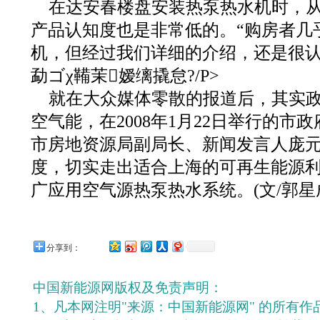
在达安春楼盘安装热泵热水机时，
产品认知度也是非常低的。“购房者几
机，但经过我们详细的介绍，还是很认
勐ゴχ鞴茉嫒缡撬怠?/P>
就在大众媒体零散的报道后，其实
空气能，在2008年1月22日举行的市
市房地资源局副局长、新闻发言人庞
度，切实走出适合上海的可再生能源
广应用空气源热泵热水系统。(文/郭星
分享到：
中国新能源网版权及免责声明：
1、凡本网注明"来源：中国新能源网" 的所有