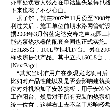
办事处负责人张杰在电话里头显得也
下来也花了不少心血。
据了解，就在2007年11月份至200
利过关后，施工单位前期水路网管铺
据2008年3月份签定达安春之声花园二期
能热泵热水器的配套合同也正式实施
150L85台，100L壁挂机17台。另在2
样板房提供产品。其中立式150L5台，1
[NextPage]
“其实当时准用户在参观完此项目后
比如对产品性能以及是否会影响建筑
位对外机增加了安装挑板，用于安装
工作阳台。然后对于所有安装的热泵
统一位置，这样看上去不至于影响楼盘