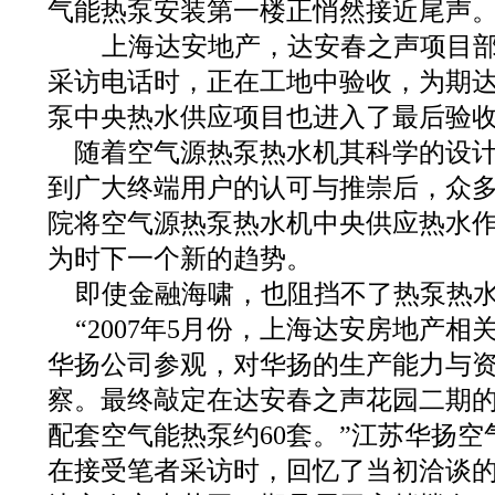
气能热泵安装第一楼正悄然接近尾声
上海达安地产，达安春之声项目部
采访电话时，正在工地中验收，为期
泵中央热水供应项目也进入了最后验
随着空气源热泵热水机其科学的设计
到广大终端用户的认可与推崇后，众
院将空气源热泵热水机中央供应热水
为时下一个新的趋势。
即使金融海啸，也阻挡不了热泵热
“2007年5月份，上海达安房地产
华扬公司参观，对华扬的生产能力与
察。最终敲定在达安春之声花园二期
配套空气能热泵约60套。”江苏华扬
在接受笔者采访时，回忆了当初洽谈的