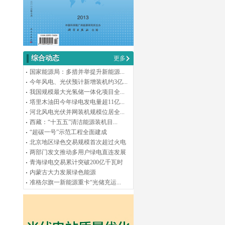
综合动态
更多
国家能源局：多措并举提升新能源...
今年风电、光伏预计新增装机约3亿...
我国规模最大光氢储一体化项目全...
塔里木油田今年绿电发电量超11亿...
河北风电光伏并网装机规模位居全...
西藏：“十五五”清洁能源装机目...
“超碳一号”示范工程全面建成
北京地区绿色交易规模首次超过火电
两部门发文推动多用户绿电直连发展
青海绿电交易累计突破200亿千瓦时
内蒙古大力发展绿色能源
准格尔旗一新能源重卡“光储充运...