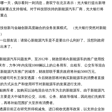
是哪一天，偶尔看到一则消息，唐双宁在北京表示：光大银行提出新增
于国家重点支持领域。对于科技部扶持的新能源汽车厂商，光大银行将
为重点
技创新与金融创新高度融合的业务发展模式。 （光大银行突然对新能
。）
一位朋友说：请留心新能源汽车是不是要出什么利好了。没想到政府
吹出来了。
新能源汽车问题发声。至2012年，财政部将向新能源车的推广使用投
庆市，力争3年内实现1000辆以上的公务用车、出租车、公交车等混合
新能源汽车推广的城市，财政部联手重庆政府将补贴5000万元。
经建司司长王保安透露：今后财政部将对购买新能源车的消费者直接
策的方式从生产和使用环节对新能源车的发展进行支持。
贴购车者，如购买以油电混合动力车为主的新能源车。由于新能源汽
的主要是大中城市的公交、出租、公务、邮政等领域，因此他们先购车
后，再将补贴范围扩大至所有消费者。
透露目前正在研究所得税减免、进口税收优惠等政策，以支持企业加