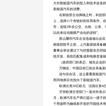
大对新能源汽车的投入和技术改造
新能源汽车的消费。
在财政部主动掏钱之时，科技部
上，选择11个有较好的应用条件、
市，连续3年在公交、出租、公务、
以此来拉动规模产业化的进程”。
那么哪些汽车企业迅速做出反应
财政部联手之前，上汽集团就准备砸出2
董事会审议通过了与控股股东共同
统开发、系统匹配集成和电驱变速箱
（政府部门的表态、领先企业的
万钢说：中国目前已初步具备新
说句实在话，这么看重新能源汽
而同地将目光投向了新能源汽车。
欧洲出资20亿欧元 法国出资4
尽管欧洲主管部门一直对外表示
月，欧洲汽车生产商们提出一揽子的
个用途即为确保新开发的节能技术