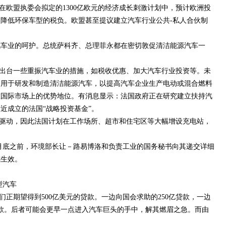
在欧盟执委会拟定的1300亿欧元的经济成长刺激计划中，预计欧洲投
、降低环保车型的税负。欧盟甚至提议建立汽车行业公共-私人合伙制
汽车业的呵护。总统萨科齐、总理菲永都在密切敦促清洁能源汽车一
出台一些重振汽车业的措施，如税收优惠、加大汽车行业投资等。未
，用于研发和制造清洁能源汽车，以提高汽车企业生产电动或混合燃料
在国际市场上的优势地位。有消息显示：法国政府正在研究建立扶持汽
近成立的法国“战略投资基金”。
驱动，因此法国计划在工作场所、超市和住宅区等大幅增设充电站，
年6月底之前，环境部长让－路易博洛和负责工业的国务秘书向其递交详细
式生效。
型汽车
正期望得到500亿美元的贷款。一边向国会求助的250亿贷款，一边
贷款。后者可能会更早一点进入汽车巨头的手中，解其燃眉之急。而由