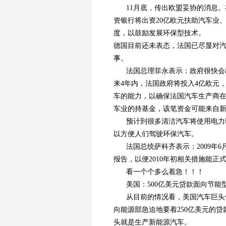
11月底，传出欧盟妥协的消息。
资银行将出资20亿欧元扶助汽车业
度，以鼓励发展环保型技术。
德国目前还未表态，法国已尽显对
事。
法国总理菲永表示：政府很快会
来4年内，法国政府将投入4亿欧元
车的能力，以确保法国汽车生产商
车业的持基金，该笔资金可能来自新
预计到很多清洁汽车将使用电力
以方便人们驾驶环保汽车。
法国总统萨科齐表示：2009
报告，以便2010年初相关措施能正
看一个个多么着急！！！
美国：500亿美元贷款面向节能
从目前的情况看，美国汽车巨头们
向能源部急迫地要着250亿美元的
头就是生产新能源汽车。