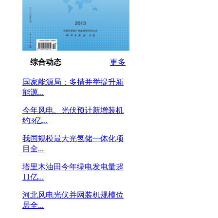
综合动态
更多
国家能源局：多措并举提升新
能源...
今年风电、光伏预计新增装机
约3亿...
我国规模最大光氢储一体化项
目全...
塔里木油田今年绿电发电量超
11亿...
河北风电光伏并网装机规模位
居全...